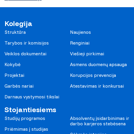
Kolegija
Struktūra
Naujienos
Tarybos ir komisijos
Renginiai
Veiklos dokumentai
Viešieji pirkimai
Kokybė
Asmens duomenų apsauga
Projektai
Korupcijos prevencija
Garbės nariai
Atestavimas ir konkursai
Darnaus vystymosi tikslai
Stojantiesiems
Studijų programos
Absolventų įsidarbinimas ir
darbo karjeros stebėsena
Priėmimas į studijas