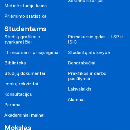
Sėkmės istorijos
Metinė studijų kaina
Priėmimo statistika
Studentams
Studijų grafikai ir
Pirmakursio gidas | LSP ir
tvarkaraščiai
ISIC
IT resursai ir prisijungimai
Studentų atstovybė
Biblioteka
Bendrabučiai
Studijų dokumentai
Praktikos ir darbo
pasiūlymai
Įmokų rekvizitai
Laisvalaikis
Konsultacijos
Alumnai
Parama
Akademiniai mainai
Mokslas