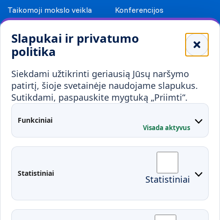
Taikomoji mokslo veikla
Konferencijos
Leidiniai
Slapukai ir privatumo
Mokykloms
politika
Visuomenei ir verslui
Siekdami užtikrinti geriausią Jūsų naršymo
Mokymai ir konsultavimas
Karjera
patirtį, šioje svetainėje naudojame slapukus.
Sutikdami, paspauskite mygtuką „Priimti“.
Partnerystės
Kontaktai
Funkciniai
Visada aktyvus
Administracija
Studentų atstovybė
Fakultetai
Rekvizitai
Statistiniai
Statistiniai
Prisijungimai
Moodle
El. paštas
EDINA