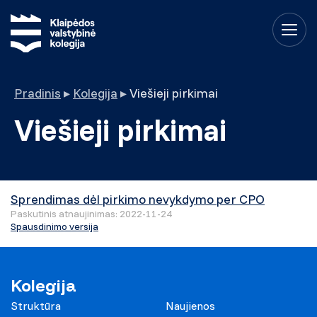
Pradinis
▸
Kolegija
▸
Viešieji pirkimai
Viešieji pirkimai
Sprendimas dėl pirkimo nevykdymo per CPO
Paskutinis atnaujinimas: 2022-11-24
Spausdinimo versija
Kolegija
Struktūra
Naujienos