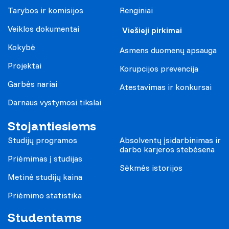
Tarybos ir komisijos
Renginiai
Veiklos dokumentai
Viešieji pirkimai
Kokybė
Asmens duomenų apsauga
Projektai
Korupcijos prevencija
Garbės nariai
Atestavimas ir konkursai
Darnaus vystymosi tikslai
Stojantiesiems
Studijų programos
Absolventų įsidarbinimas ir
darbo karjeros stebėsena
Priėmimas į studijas
Sėkmės istorijos
Metinė studijų kaina
Priėmimo statistika
Studentams