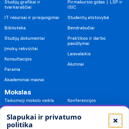
Studijų grafikai ir
Pirmakursio gidas | LSP ir
tvarkaraščiai
ISIC
IT resursai ir prisijungimai
Studentų atstovybė
Biblioteka
Bendrabučiai
Studijų dokumentai
Praktikos ir darbo
pasiūlymai
Įmokų rekvizitai
Laisvalaikis
Konsultacijos
Alumnai
Parama
Akademiniai mainai
Mokslas
Taikomoji mokslo veikla
Konferencijos
Leidiniai
Slapukai ir privatumo
Mokykloms
politika