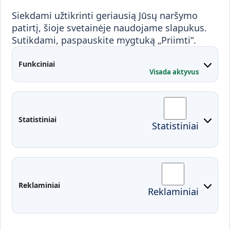
Visuomenei ir verslui
Siekdami užtikrinti geriausią Jūsų naršymo
Mokymai ir konsultavimas
Karjera
patirtį, šioje svetainėje naudojame slapukus.
Sutikdami, paspauskite mygtuką „Priimti“.
Partnerystės
Kontaktai
Funkciniai
Visada aktyvus
Administracija
Studentų atstovybė
Fakultetai
Rekvizitai
Statistiniai
Statistiniai
Prisijungimai
Moodle
El. paštas
EDINA
Pasirengimas ekstremaliai
Reklaminiai
Reklaminiai
situacijai