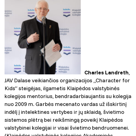
Charles Landreth
,
JAV Dalase veikiančios organizacijos „Character for
Kids“ steigėjas, ilgametis Klaipėdos valstybinės
kolegijos mentorius, bendradarbiaujantis su kolegija
nuo 2009 m. Garbės mecenato vardas už išskirtinį
indėlį į intelektines vertybes ir jų sklaidą, švietimo
sistemos plėtrą bei reikšmingą poveikį Klaipėdos
valstybinei kolegijai ir visai švietimo bendruomenei.
(Klaipėdos valstybinės kolegijos Akademinės