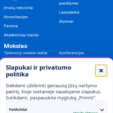
pasiūlymai
Įmokų rekvizitai
Laisvalaikis
Konsultacijos
Alumnai
Parama
Akademiniai mainai
Mokslas
Taikomoji mokslo veikla
Konferencijos
Leidiniai
Slapukai ir privatumo
Mokykloms
politika
Visuomenei ir verslui
Siekdami užtikrinti geriausią Jūsų naršymo
Mokymai ir konsultavimas
Karjera
patirtį, šioje svetainėje naudojame slapukus.
Sutikdami, paspauskite mygtuką „Priimti“.
Partnerystės
Kontaktai
Funkciniai