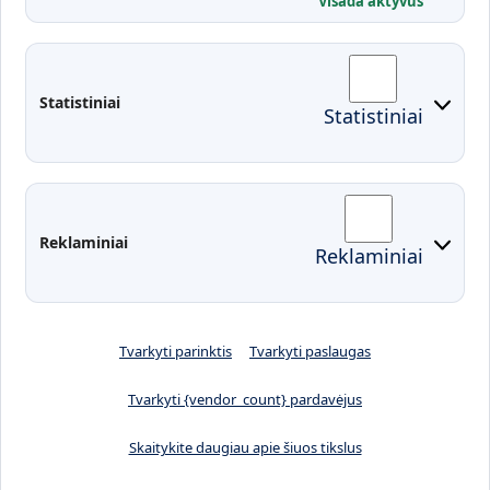
Visada aktyvus
Administracija
Studentų atstovybė
Fakultetai
Rekvizitai
Statistiniai
Statistiniai
Prisijungimai
Moodle
El. paštas
EDINA
Pasirengimas ekstremaliai
Reklaminiai
Reklaminiai
situacijai
Tvarkyti parinktis
Tvarkyti paslaugas
Tvarkyti {vendor_count} pardavėjus
Skaitykite daugiau apie šiuos tikslus