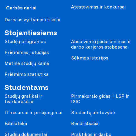
Atestavimas ir konkursai
Garbės nariai
Darnaus vystymosi tikslai
Stojantiesiems
Studijų programos
Absolventų įsidarbinimas ir
darbo karjeros stebėsena
Priėmimas į studijas
Sėkmės istorijos
Metinė studijų kaina
Priėmimo statistika
Studentams
Studijų grafikai ir
Pirmakursio gidas | LSP ir
tvarkaraščiai
ISIC
IT resursai ir prisijungimai
Studentų atstovybė
Biblioteka
Bendrabučiai
Studijų dokumentai
Praktikos ir darbo