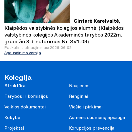
Gintarė Kareivaitė
,
Klaipėdos valstybinės kolegijos alumnė. (Klaipėdos
valstybinės kolegijos Akademinės tarybos 2022m.
gruodžio 8 d. nutarimas Nr. SV1-09).
Paskutinis atnaujinimas: 2026-06-03
Spausdinimo versija
Kolegija
Struktūra
Naujienos
Tarybos ir komisijos
Renginiai
Veiklos dokumentai
Viešieji pirkimai
Kokybė
Asmens duomenų apsauga
Projektai
Korupcijos prevencija