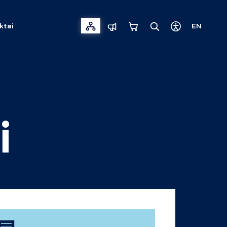
ktai
EN
i