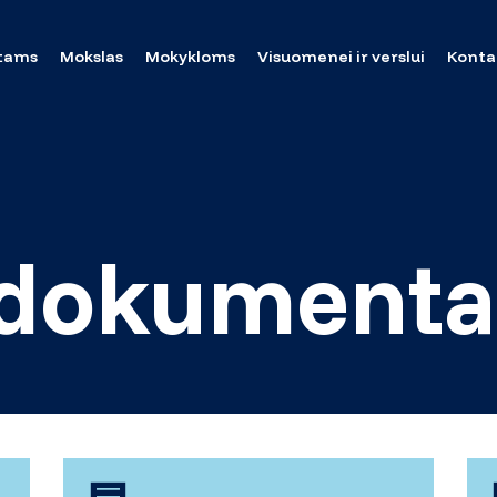
tams
Mokslas
Mokykloms
Visuomenei ir verslui
Konta
 dokumenta