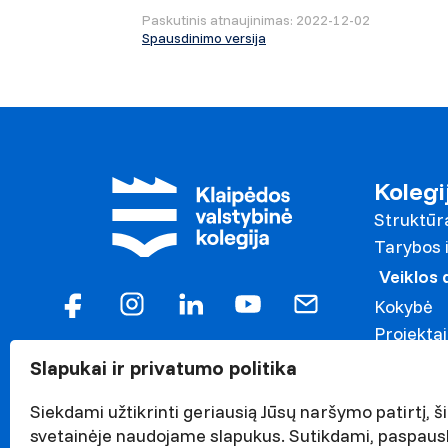
Paskutinis atnaujinimas: 2022-12-02
Spausdinimo versija
Kolegi
Struktūr
Tarybos i
Veiklos
Kokybė
Projektai
Garbės n
Slapukai ir privatumo politika
Darnaus v
Siekdami užtikrinti geriausią Jūsų naršymo patirtį, ši
Naujieno
svetainėje naudojame slapukus. Sutikdami, paspaus
Renginiai