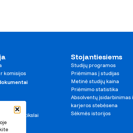
ja
Stojantiesiems
a
Studijų programos
r komisijos
Priėmimas į studijas
Metinė studijų kaina
 dokumentai
Priėmimo statistika
Absolventų įsidarbinimas 
karjeros stebėsena
ariai
Sėkmės istorijos
ystymosi tikslai
oje
s
kite