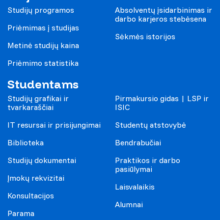
Studijų programos
Absolventų įsidarbinimas ir
darbo karjeros stebėsena
Priėmimas į studijas
Sėkmės istorijos
Metinė studijų kaina
Priėmimo statistika
Studentams
Studijų grafikai ir
Pirmakursio gidas | LSP ir
tvarkaraščiai
ISIC
IT resursai ir prisijungimai
Studentų atstovybė
Biblioteka
Bendrabučiai
Studijų dokumentai
Praktikos ir darbo
pasiūlymai
Įmokų rekvizitai
Laisvalaikis
Konsultacijos
Alumnai
Parama