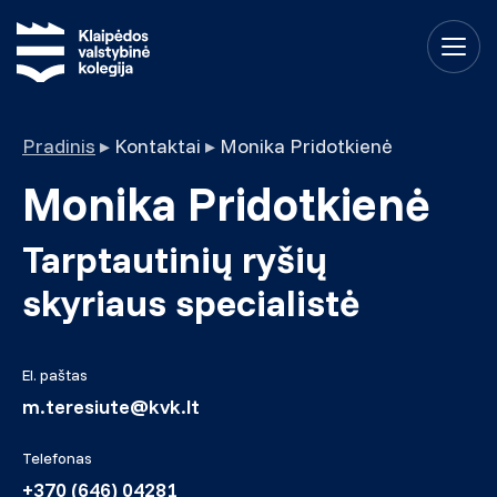
Pradinis
▸
Kontaktai
▸
Monika Pridotkienė
Monika Pridotkienė
Tarptautinių ryšių
skyriaus specialistė
El. paštas
m.teresiute@kvk.lt
Telefonas
+370 (646) 04281