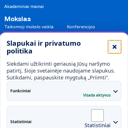
Akademiniai mainai
Mokslas
Taikomoji mokslo veikla
Konferencijos
Leidiniai
Slapukai ir privatumo
Mokykloms
politika
Visuomenei ir verslui
Siekdami užtikrinti geriausią Jūsų naršymo
Mokymai ir konsultavimas
Karjera
patirtį, šioje svetainėje naudojame slapukus.
Sutikdami, paspauskite mygtuką „Priimti“.
Partnerystės
Kontaktai
Funkciniai
Visada aktyvus
Administracija
Studentų atstovybė
Fakultetai
Rekvizitai
Statistiniai
Statistiniai
Prisijungimai