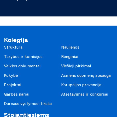
Kolegija
Struktūra
Naujienos
Tarybos ir komisijos
Renginiai
Veiklos dokumentai
Viešieji pirkimai
Kokybė
Asmens duomenų apsauga
Projektai
Korupcijos prevencija
Garbės nariai
Atestavimas ir konkursai
Darnaus vystymosi tikslai
Stojantiesiems