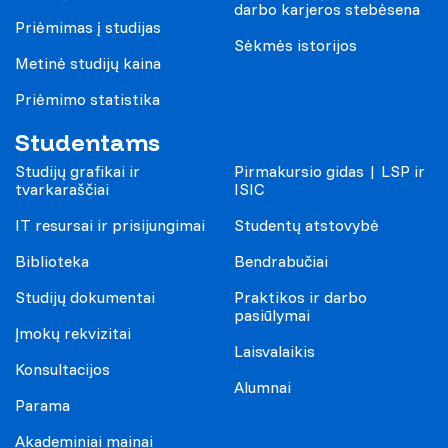
darbo karjeros stebėsena
Priėmimas į studijas
Sėkmės istorijos
Metinė studijų kaina
Priėmimo statistika
Studentams
Studijų grafikai ir
Pirmakursio gidas | LSP ir
tvarkaraščiai
ISIC
IT resursai ir prisijungimai
Studentų atstovybė
Biblioteka
Bendrabučiai
Studijų dokumentai
Praktikos ir darbo
pasiūlymai
Įmokų rekvizitai
Laisvalaikis
Konsultacijos
Alumnai
Parama
Akademiniai mainai