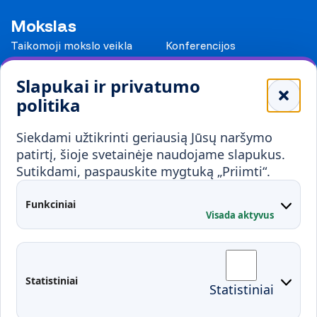
Mokslas
Taikomoji mokslo veikla
Konferencijos
Leidiniai
Slapukai ir privatumo
Mokykloms
politika
Visuomenei ir verslui
Siekdami užtikrinti geriausią Jūsų naršymo
Mokymai ir konsultavimas
Karjera
patirtį, šioje svetainėje naudojame slapukus.
Sutikdami, paspauskite mygtuką „Priimti“.
Partnerystės
Kontaktai
Funkciniai
Visada aktyvus
Administracija
Studentų atstovybė
Fakultetai
Rekvizitai
Statistiniai
Statistiniai
Prisijungimai
Moodle
El. paštas