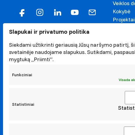
Veiklos 
Kokybė
Projektai
Garbės n
Slapukai ir privatumo politika
Darnaus v
Naujieno
Siekdami užtikrinti geriausią Jūsų naršymo patirtį, ši
Renginiai
svetainėje naudojame slapukus. Sutikdami, paspaus
mygtuką „Priimti“.
Viešieji p
Asmens 
Funkciniai
Korupcijo
Visada ak
Atestavi
Statistiniai
Statist
Moksl
Taikomoji
Leidiniai
Konferen