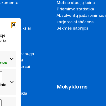
dokumentai
Metinė studijų kaina
Priėmimo statistika
Absolventų įsidarbinimas 
ariai
karjeros stebėsena
ystymosi tikslai
Sėkmės istorijos
s
oje
kite
irkimai
duomenų apsauga
s prevencija
tyvus
mas ir konkursai
iniai
as
Mokykloms
 mokslo veikla
cijos