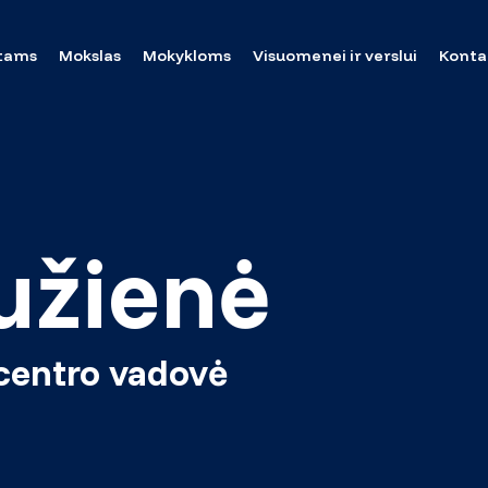
tams
Mokslas
Mokykloms
Visuomenei ir verslui
Konta
užienė
centro vadovė