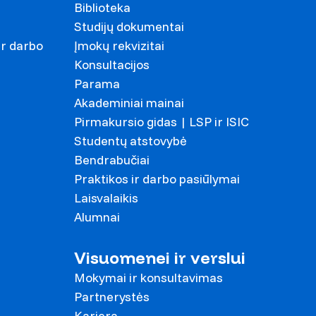
Biblioteka
Studijų dokumentai
ir darbo
Įmokų rekvizitai
Konsultacijos
Parama
Akademiniai mainai
Pirmakursio gidas | LSP ir ISIC
Studentų atstovybė
Bendrabučiai
Praktikos ir darbo pasiūlymai
Laisvalaikis
Alumnai
Visuomenei ir verslui
Mokymai ir konsultavimas
Partnerystės
Karjera