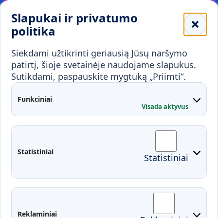
Leidiniai
Slapukai ir privatumo
Mokykloms
politika
Visuomenei ir verslui
Siekdami užtikrinti geriausią Jūsų naršymo
Mokymai ir konsultavimas
Karjera
patirtį, šioje svetainėje naudojame slapukus.
Sutikdami, paspauskite mygtuką „Priimti“.
Partnerystės
Kontaktai
Funkciniai
Visada aktyvus
Administracija
Studentų atstovybė
Fakultetai
Rekvizitai
Statistiniai
Statistiniai
Prisijungimai
Moodle
El. paštas
EDINA
Pasirengimas ekstremaliai
Reklaminiai