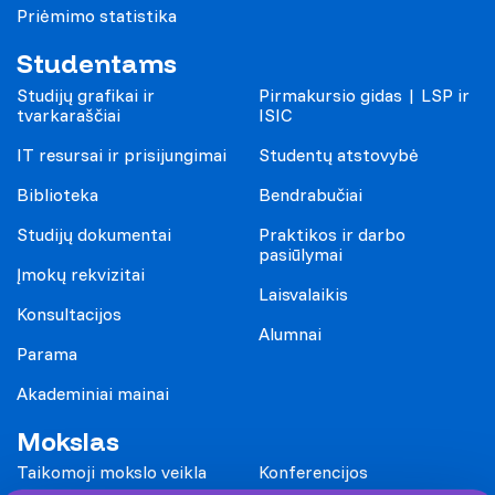
Priėmimo statistika
Studentams
Studijų grafikai ir
Pirmakursio gidas | LSP ir
tvarkaraščiai
ISIC
IT resursai ir prisijungimai
Studentų atstovybė
Biblioteka
Bendrabučiai
Studijų dokumentai
Praktikos ir darbo
pasiūlymai
Įmokų rekvizitai
Laisvalaikis
Konsultacijos
Alumnai
Parama
Akademiniai mainai
Mokslas
Taikomoji mokslo veikla
Konferencijos