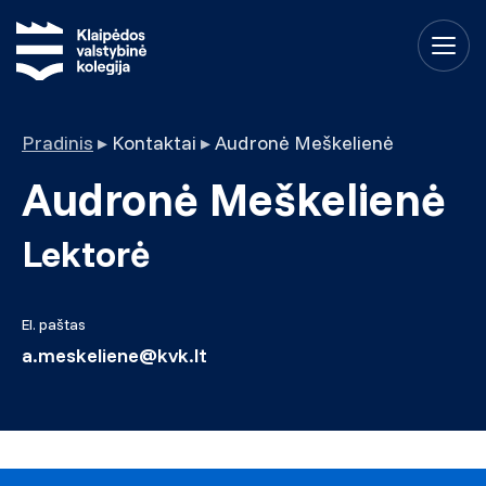
Pradinis
▸
Kontaktai
▸
Audronė Meškelienė
Audronė Meškelienė
Lektorė
El. paštas
a.meskeliene@kvk.lt