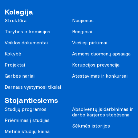
Kolegija
Struktūra
Naujienos
Tarybos ir komisijos
Renginiai
Veiklos dokumentai
Viešieji pirkimai
Kokybė
Asmens duomenų apsauga
Projektai
Korupcijos prevencija
Garbės nariai
Atestavimas ir konkursai
Darnaus vystymosi tikslai
Stojantiesiems
Studijų programos
Absolventų įsidarbinimas ir
darbo karjeros stebėsena
Priėmimas į studijas
Sėkmės istorijos
Metinė studijų kaina