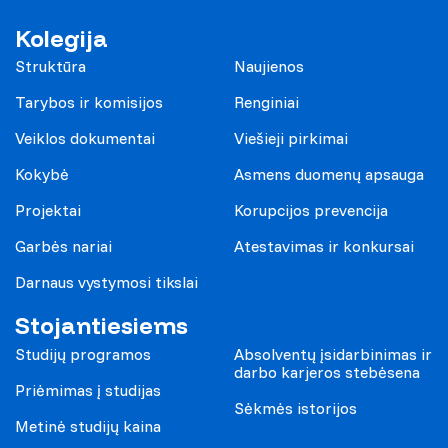
Kolegija
Struktūra
Naujienos
Tarybos ir komisijos
Renginiai
Veiklos dokumentai
Viešieji pirkimai
Kokybė
Asmens duomenų apsauga
Projektai
Korupcijos prevencija
Garbės nariai
Atestavimas ir konkursai
Darnaus vystymosi tikslai
Stojantiesiems
Studijų programos
Absolventų įsidarbinimas ir
darbo karjeros stebėsena
Priėmimas į studijas
Sėkmės istorijos
Metinė studijų kaina