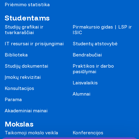
Priėmimo statistika
Studentams
Studijų grafikai ir
Pirmakursio gidas | LSP ir
tvarkaraščiai
ISIC
IT resursai ir prisijungimai
Studentų atstovybė
Biblioteka
Bendrabučiai
Studijų dokumentai
Praktikos ir darbo
pasiūlymai
Įmokų rekvizitai
Laisvalaikis
Konsultacijos
Alumnai
Parama
Akademiniai mainai
Mokslas
Taikomoji mokslo veikla
Konferencijos