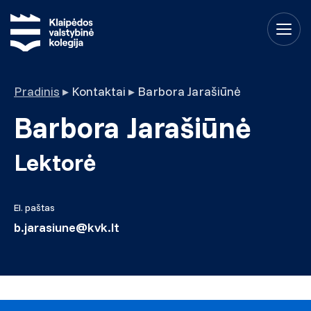
Pradinis
▸
Kontaktai
▸
Barbora Jarašiūnė
Barbora Jarašiūnė
Lektorė
El. paštas
b.jarasiune@kvk.lt