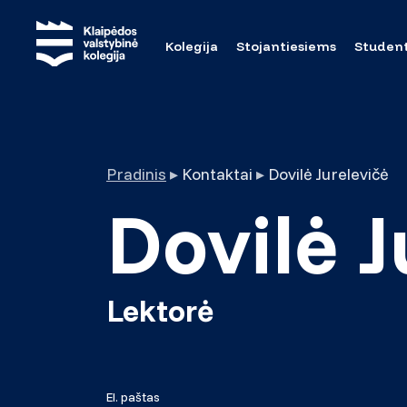
Kolegija
Stojantiesiems
Studen
Pradinis
▸
Kontaktai
▸
Dovilė Jurelevičė
Dovilė J
Lektorė
El. paštas