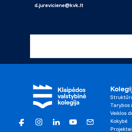
d.jureviciene@kvk.lt
Kolegi
Struktūr
Tarybos i
Veiklos 
Kokybė
Projektai