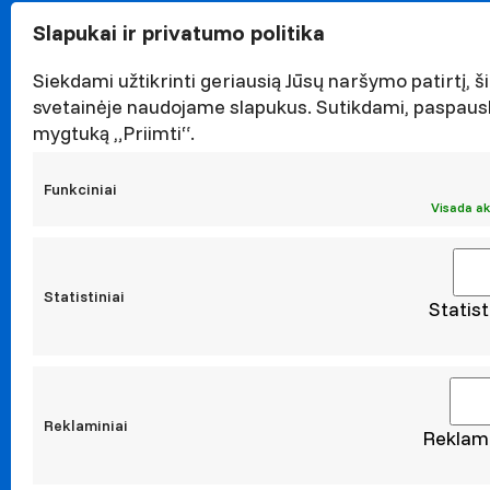
Garbės n
Slapukai ir privatumo politika
Darnaus v
Naujieno
Siekdami užtikrinti geriausią Jūsų naršymo patirtį, ši
Renginiai
svetainėje naudojame slapukus. Sutikdami, paspaus
mygtuką „Priimti“.
Viešieji p
Asmens 
Funkciniai
Korupcijo
Visada ak
Atestavi
Statistiniai
Statist
Moksl
Taikomoji
Leidiniai
Konferen
Reklaminiai
Reklami
Konta