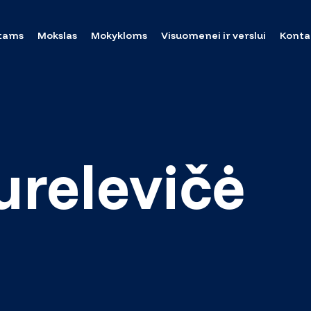
tams
Mokslas
Mokykloms
Visuomenei ir verslui
Konta
urelevičė