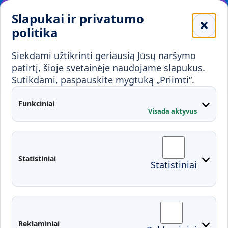
Leidiniai
Slapukai ir privatumo
Mokykloms
politika
Visuomenei ir verslui
Siekdami užtikrinti geriausią Jūsų naršymo
Mokymai ir konsultavimas
Karjera
patirtį, šioje svetainėje naudojame slapukus.
Sutikdami, paspauskite mygtuką „Priimti“.
Partnerystės
Kontaktai
Funkciniai
Visada aktyvus
Administracija
Studentų atstovybė
Fakultetai
Rekvizitai
Statistiniai
Statistiniai
Prisijungimai
Moodle
El. paštas
EDINA
Pasirengimas ekstremaliai
Reklaminiai