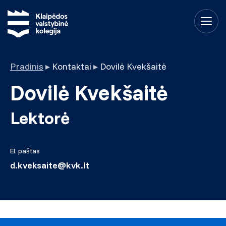
Pradinis
▸
Kontaktai
▸
Dovilė Kvekšaitė
Dovilė Kvekšaitė
Lektorė
El. paštas
d.kveksaite@kvk.lt