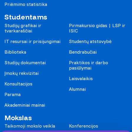
Priėmimo statistika
Studentams
Studijų grafikai ir
Pirmakursio gidas | LSP ir
tvarkaraščiai
ISIC
IT resursai ir prisijungimai
Studentų atstovybė
Biblioteka
Bendrabučiai
Studijų dokumentai
Praktikos ir darbo
pasiūlymai
Įmokų rekvizitai
Laisvalaikis
Konsultacijos
Alumnai
Parama
Akademiniai mainai
Mokslas
Taikomoji mokslo veikla
Konferencijos