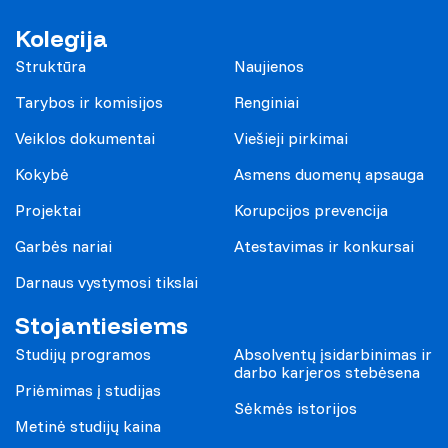
Kolegija
Struktūra
Naujienos
Tarybos ir komisijos
Renginiai
Veiklos dokumentai
Viešieji pirkimai
Kokybė
Asmens duomenų apsauga
Projektai
Korupcijos prevencija
Garbės nariai
Atestavimas ir konkursai
Darnaus vystymosi tikslai
Stojantiesiems
Studijų programos
Absolventų įsidarbinimas ir
darbo karjeros stebėsena
Priėmimas į studijas
Sėkmės istorijos
Metinė studijų kaina