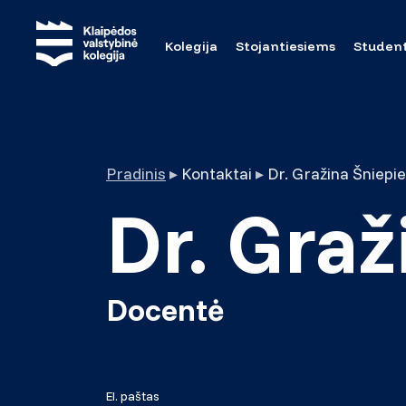
Kolegija
Stojantiesiems
Studen
Pradinis
▸
Kontaktai
▸
Dr. Gražina Šniepi
Dr. Gra
Docentė
El. paštas