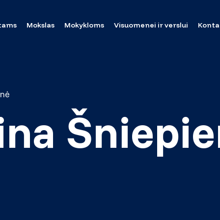
tams
Mokslas
Mokykloms
Visuomenei ir verslui
Konta
enė
žina Šniepi