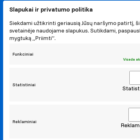
Garbės n
Slapukai ir privatumo politika
Darnaus v
Naujieno
Siekdami užtikrinti geriausią Jūsų naršymo patirtį, ši
Renginiai
svetainėje naudojame slapukus. Sutikdami, paspaus
mygtuką „Priimti“.
Viešieji p
Asmens 
Funkciniai
Korupcijo
Visada ak
Atestavi
Statistiniai
Statist
Moksl
Taikomoji
Leidiniai
Konferen
Reklaminiai
Reklami
Konta