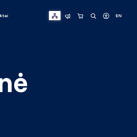
ktai
EN
enė