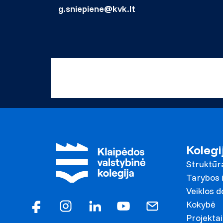
g.sniepiene@kvk.lt
Kolegi
Struktūr
Tarybos i
Veiklos 
Kokybė
Projektai