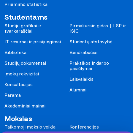
Priėmimo statistika
Studentams
Studijų grafikai ir
Pirmakursio gidas | LSP ir
tvarkaraščiai
ISIC
IT resursai ir prisijungimai
Studentų atstovybė
Biblioteka
Bendrabučiai
Studijų dokumentai
Praktikos ir darbo
pasiūlymai
Įmokų rekvizitai
Laisvalaikis
Konsultacijos
Alumnai
Parama
Akademiniai mainai
Mokslas
Taikomoji mokslo veikla
Konferencijos