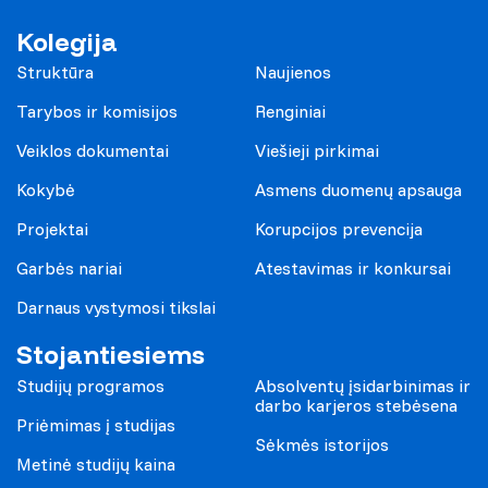
Kolegija
Struktūra
Naujienos
Tarybos ir komisijos
Renginiai
Veiklos dokumentai
Viešieji pirkimai
Kokybė
Asmens duomenų apsauga
Projektai
Korupcijos prevencija
Garbės nariai
Atestavimas ir konkursai
Darnaus vystymosi tikslai
Stojantiesiems
Studijų programos
Absolventų įsidarbinimas ir
darbo karjeros stebėsena
Priėmimas į studijas
Sėkmės istorijos
Metinė studijų kaina