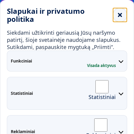
Leidiniai
Slapukai ir privatumo
Mokykloms
politika
Visuomenei ir verslui
Siekdami užtikrinti geriausią Jūsų naršymo
Mokymai ir konsultavimas
Karjera
patirtį, šioje svetainėje naudojame slapukus.
Sutikdami, paspauskite mygtuką „Priimti“.
Partnerystės
Kontaktai
Funkciniai
Visada aktyvus
Administracija
Studentų atstovybė
Fakultetai
Rekvizitai
Statistiniai
Statistiniai
Prisijungimai
Moodle
El. paštas
EDINA
Pasirengimas ekstremaliai
Reklaminiai