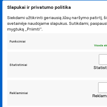
Garbės n
Slapukai ir privatumo politika
Darnaus v
Naujieno
Siekdami užtikrinti geriausią Jūsų naršymo patirtį, ši
Renginiai
svetainėje naudojame slapukus. Sutikdami, paspaus
mygtuką „Priimti“.
Viešieji p
Asmens 
Funkciniai
Korupcijo
Visada ak
Atestavi
Statistiniai
Statist
Moksl
Taikomoji
Leidiniai
Konferen
Reklaminiai
Reklami
Konta