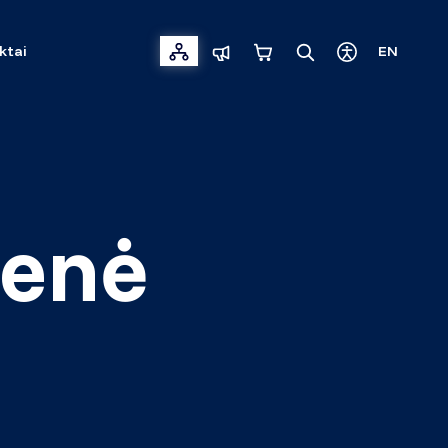
ktai
EN
ienė