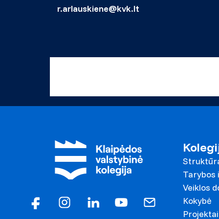
r.arlauskiene@kvk.lt
Kolegi
Struktūr
Tarybos i
Veiklos 
Kokybė
Projektai