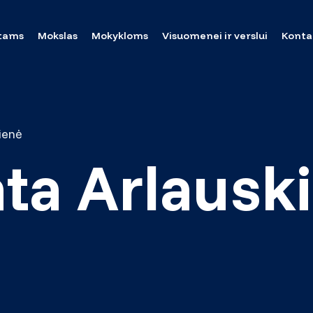
tams
Mokslas
Mokykloms
Visuomenei ir verslui
Konta
ienė
ata Arlausk