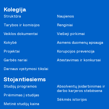
Kolegija
Struktūra
Naujienos
Tarybos ir komisijos
Renginiai
Veiklos dokumentai
Viešieji pirkimai
Kokybė
Asmens duomenų apsauga
Projektai
Korupcijos prevencija
Garbės nariai
Atestavimas ir konkursai
Darnaus vystymosi tikslai
Stojantiesiems
Studijų programos
Absolventų įsidarbinimas ir
darbo karjeros stebėsena
Priėmimas į studijas
Sėkmės istorijos
Metinė studijų kaina