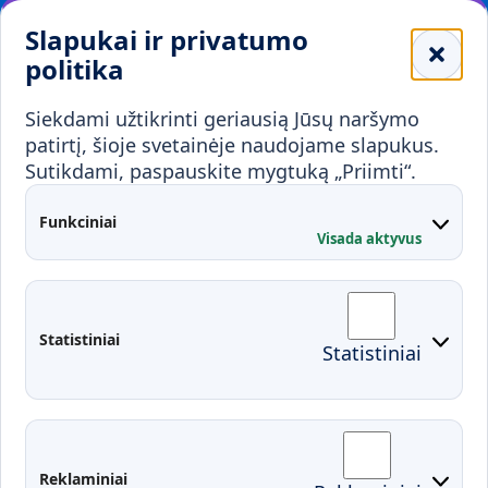
Leidiniai
Slapukai ir privatumo
Mokykloms
politika
Visuomenei ir verslui
Siekdami užtikrinti geriausią Jūsų naršymo
Mokymai ir konsultavimas
Karjera
patirtį, šioje svetainėje naudojame slapukus.
Sutikdami, paspauskite mygtuką „Priimti“.
Partnerystės
Kontaktai
Funkciniai
Visada aktyvus
Administracija
Studentų atstovybė
Fakultetai
Rekvizitai
Statistiniai
Statistiniai
Prisijungimai
Moodle
El. paštas
EDINA
Pasirengimas ekstremaliai
Reklaminiai