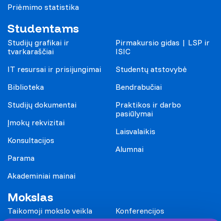
Priėmimo statistika
Studentams
Studijų grafikai ir
Pirmakursio gidas | LSP ir
tvarkaraščiai
ISIC
IT resursai ir prisijungimai
Studentų atstovybė
Biblioteka
Bendrabučiai
Studijų dokumentai
Praktikos ir darbo
pasiūlymai
Įmokų rekvizitai
Laisvalaikis
Konsultacijos
Alumnai
Parama
Akademiniai mainai
Mokslas
Taikomoji mokslo veikla
Konferencijos