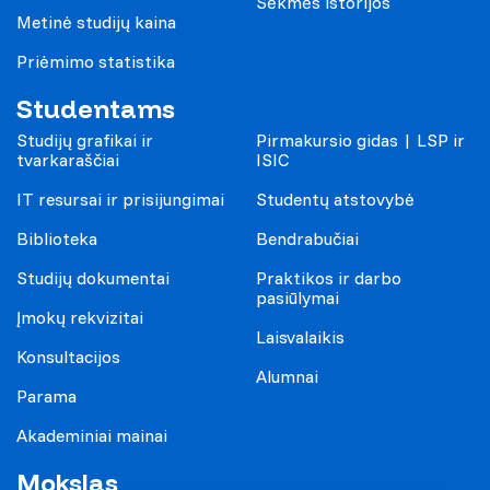
Sėkmės istorijos
Metinė studijų kaina
Priėmimo statistika
Studentams
Studijų grafikai ir
Pirmakursio gidas | LSP ir
tvarkaraščiai
ISIC
IT resursai ir prisijungimai
Studentų atstovybė
Biblioteka
Bendrabučiai
Studijų dokumentai
Praktikos ir darbo
pasiūlymai
Įmokų rekvizitai
Laisvalaikis
Konsultacijos
Alumnai
Parama
Akademiniai mainai
Mokslas