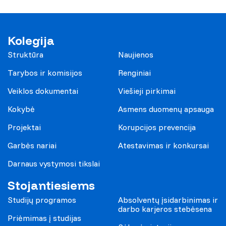
Kolegija
Struktūra
Naujienos
Tarybos ir komisijos
Renginiai
Veiklos dokumentai
Viešieji pirkimai
Kokybė
Asmens duomenų apsauga
Projektai
Korupcijos prevencija
Garbės nariai
Atestavimas ir konkursai
Darnaus vystymosi tikslai
Stojantiesiems
Studijų programos
Absolventų įsidarbinimas ir
darbo karjeros stebėsena
Priėmimas į studijas