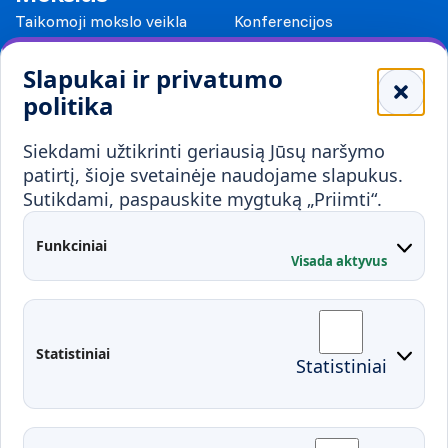
Taikomoji mokslo veikla
Konferencijos
Leidiniai
Slapukai ir privatumo
Mokykloms
politika
Visuomenei ir verslui
Siekdami užtikrinti geriausią Jūsų naršymo
Mokymai ir konsultavimas
Karjera
patirtį, šioje svetainėje naudojame slapukus.
Sutikdami, paspauskite mygtuką „Priimti“.
Partnerystės
Kontaktai
Funkciniai
Visada aktyvus
Administracija
Studentų atstovybė
Fakultetai
Rekvizitai
Statistiniai
Statistiniai
Prisijungimai
Moodle
El. paštas
EDINA