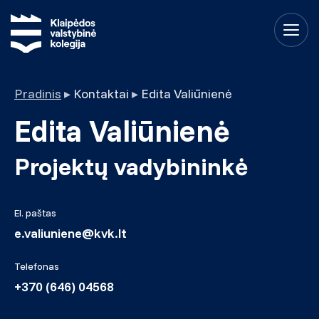
Pradinis
▸
Kontaktai
▸
Edita Valiūnienė
Edita Valiūnienė
Projektų vadybininkė
El. paštas
e.valiuniene@kvk.lt
Telefonas
+370 (646) 04568