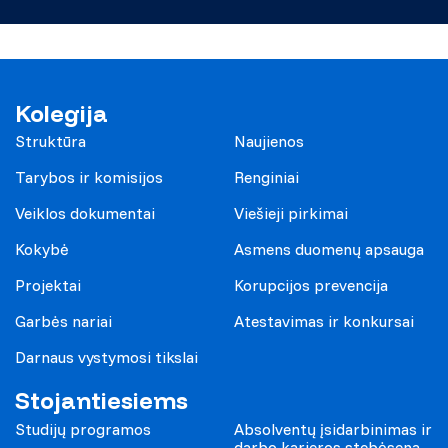
Kolegija
Struktūra
Naujienos
Tarybos ir komisijos
Renginiai
Veiklos dokumentai
Viešieji pirkimai
Kokybė
Asmens duomenų apsauga
Projektai
Korupcijos prevencija
Garbės nariai
Atestavimas ir konkursai
Darnaus vystymosi tikslai
Stojantiesiems
Studijų programos
Absolventų įsidarbinimas ir
darbo karjeros stebėsena