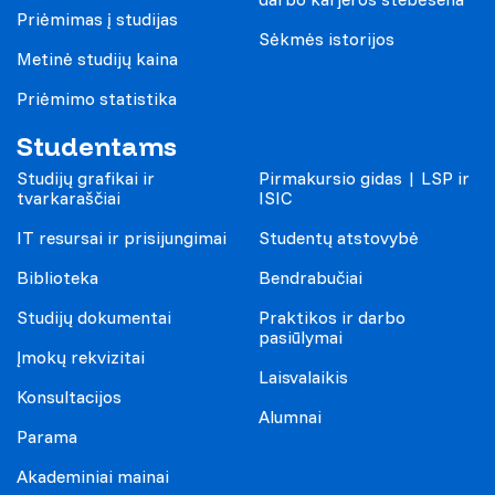
Priėmimas į studijas
Sėkmės istorijos
Metinė studijų kaina
Priėmimo statistika
Studentams
Studijų grafikai ir
Pirmakursio gidas | LSP ir
tvarkaraščiai
ISIC
IT resursai ir prisijungimai
Studentų atstovybė
Biblioteka
Bendrabučiai
Studijų dokumentai
Praktikos ir darbo
pasiūlymai
Įmokų rekvizitai
Laisvalaikis
Konsultacijos
Alumnai
Parama
Akademiniai mainai