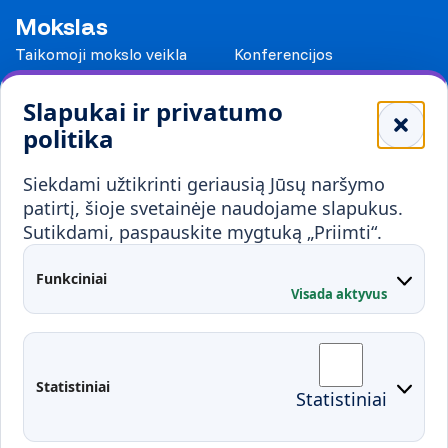
Mokslas
Taikomoji mokslo veikla
Konferencijos
Leidiniai
Slapukai ir privatumo
Mokykloms
politika
Visuomenei ir verslui
Siekdami užtikrinti geriausią Jūsų naršymo
Mokymai ir konsultavimas
Karjera
patirtį, šioje svetainėje naudojame slapukus.
Sutikdami, paspauskite mygtuką „Priimti“.
Partnerystės
Kontaktai
Funkciniai
Visada aktyvus
Administracija
Studentų atstovybė
Fakultetai
Rekvizitai
Statistiniai
Statistiniai
Prisijungimai
Moodle
El. paštas