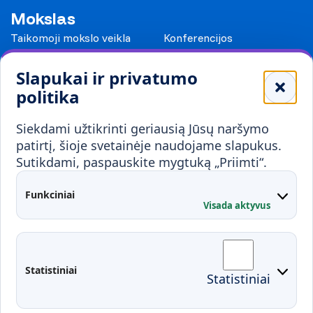
Mokslas
Taikomoji mokslo veikla
Konferencijos
Leidiniai
Slapukai ir privatumo
Mokykloms
politika
Visuomenei ir verslui
Siekdami užtikrinti geriausią Jūsų naršymo
Mokymai ir konsultavimas
Karjera
patirtį, šioje svetainėje naudojame slapukus.
Sutikdami, paspauskite mygtuką „Priimti“.
Partnerystės
Kontaktai
Funkciniai
Visada aktyvus
Administracija
Studentų atstovybė
Fakultetai
Rekvizitai
Statistiniai
Statistiniai
Prisijungimai
Moodle
El. paštas