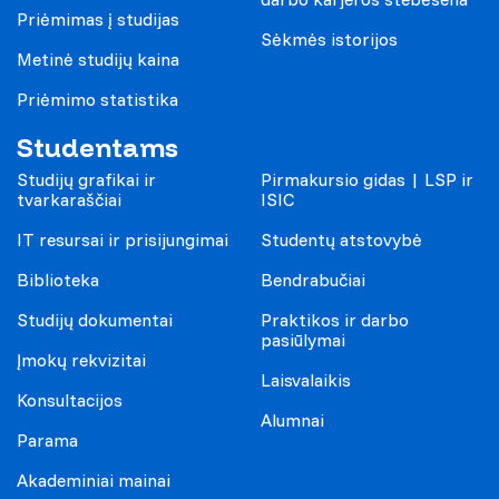
Priėmimas į studijas
Sėkmės istorijos
Metinė studijų kaina
Priėmimo statistika
Studentams
Studijų grafikai ir
Pirmakursio gidas | LSP ir
tvarkaraščiai
ISIC
IT resursai ir prisijungimai
Studentų atstovybė
Biblioteka
Bendrabučiai
Studijų dokumentai
Praktikos ir darbo
pasiūlymai
Įmokų rekvizitai
Laisvalaikis
Konsultacijos
Alumnai
Parama
Akademiniai mainai