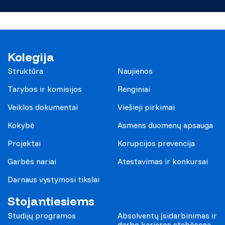
Kolegija
Struktūra
Naujienos
Tarybos ir komisijos
Renginiai
Veiklos dokumentai
Viešieji pirkimai
Kokybė
Asmens duomenų apsauga
Projektai
Korupcijos prevencija
Garbės nariai
Atestavimas ir konkursai
Darnaus vystymosi tikslai
Stojantiesiems
Studijų programos
Absolventų įsidarbinimas ir
darbo karjeros stebėsena