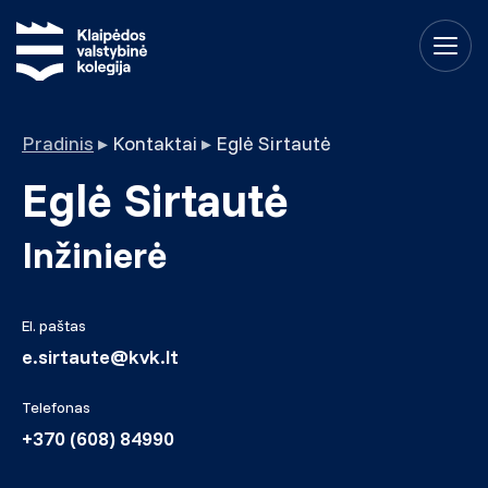
Pradinis
▸
Kontaktai
▸
Eglė Sirtautė
Eglė Sirtautė
Inžinierė
El. paštas
e.sirtaute@kvk.lt
Telefonas
+370 (608) 84990