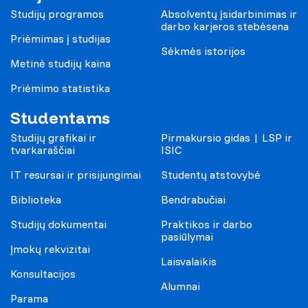
Studijų programos
Absolventų įsidarbinimas ir
darbo karjeros stebėsena
Priėmimas į studijas
Sėkmės istorijos
Metinė studijų kaina
Priėmimo statistika
Studentams
Studijų grafikai ir
Pirmakursio gidas | LSP ir
tvarkaraščiai
ISIC
IT resursai ir prisijungimai
Studentų atstovybė
Biblioteka
Bendrabučiai
Studijų dokumentai
Praktikos ir darbo
pasiūlymai
Įmokų rekvizitai
Laisvalaikis
Konsultacijos
Alumnai
Parama