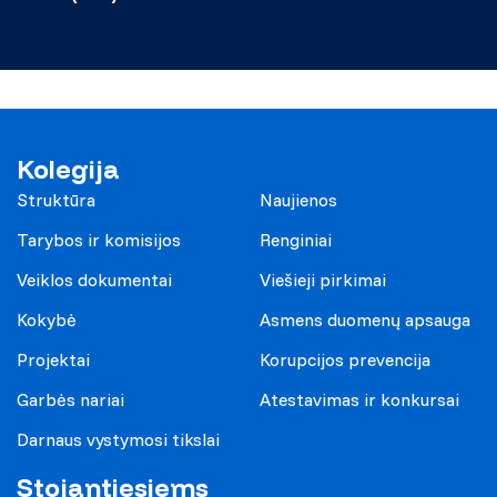
Kolegija
Struktūra
Naujienos
Tarybos ir komisijos
Renginiai
Veiklos dokumentai
Viešieji pirkimai
Kokybė
Asmens duomenų apsauga
Projektai
Korupcijos prevencija
Garbės nariai
Atestavimas ir konkursai
Darnaus vystymosi tikslai
Stojantiesiems