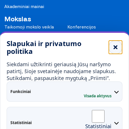
Akademiniai mainai
Mokslas
Taikomoji mokslo veikla
Konferencijos
Leidiniai
Slapukai ir privatumo
Mokykloms
politika
Visuomenei ir verslui
Siekdami užtikrinti geriausią Jūsų naršymo
Mokymai ir konsultavimas
Karjera
patirtį, šioje svetainėje naudojame slapukus.
Sutikdami, paspauskite mygtuką „Priimti“.
Partnerystės
Kontaktai
Funkciniai
Visada aktyvus
Administracija
Studentų atstovybė
Fakultetai
Rekvizitai
Statistiniai
Statistiniai
Prisijungimai