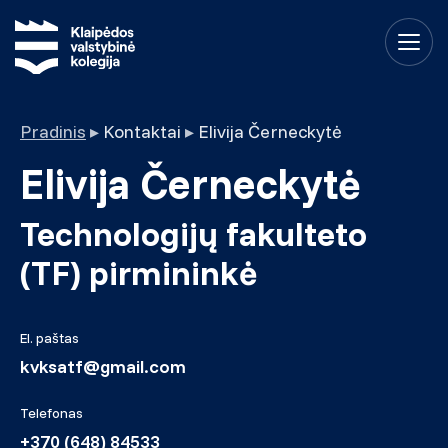
Pradinis
▸
Kontaktai
▸
Elivija Černeckytė
Elivija Černeckytė
Technologijų fakulteto
(TF) pirmininkė
El. paštas
kvksatf@gmail.com
Telefonas
+370 (648) 84533