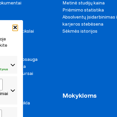
dokumentai
Metinė studijų kaina
Priėmimo statistika
Absolventų įsidarbinimas 
ariai
karjeros stebėsena
ystymosi tikslai
Sėkmės istorijos
s
oje
kite
irkimai
duomenų apsauga
s prevencija
tyvus
mas ir konkursai
iniai
as
Mokykloms
 mokslo veikla
cijos