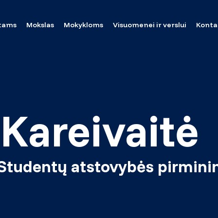
tams
Mokslas
Mokykloms
Visuomenei ir verslui
Konta
Kareivaitė
) Studentų atstovybės pirmini