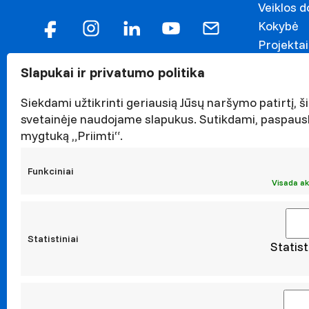
Veiklos 
Kokybė
Projektai
Garbės n
Slapukai ir privatumo politika
Darnaus v
Naujieno
Siekdami užtikrinti geriausią Jūsų naršymo patirtį, ši
Renginiai
svetainėje naudojame slapukus. Sutikdami, paspaus
mygtuką „Priimti“.
Viešieji p
Asmens 
Funkciniai
Korupcijo
Visada ak
Atestavi
Statistiniai
Statist
Moksl
Taikomoji
Leidiniai
Konferen