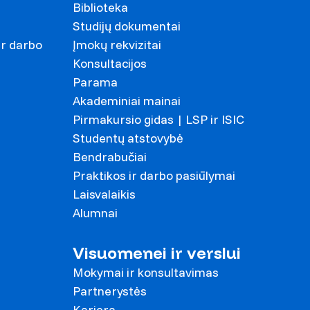
Biblioteka
Studijų dokumentai
ir darbo
Įmokų rekvizitai
Konsultacijos
Parama
Akademiniai mainai
Pirmakursio gidas | LSP ir ISIC
Studentų atstovybė
Bendrabučiai
Praktikos ir darbo pasiūlymai
Laisvalaikis
Alumnai
Visuomenei ir verslui
Mokymai ir konsultavimas
Partnerystės
Karjera