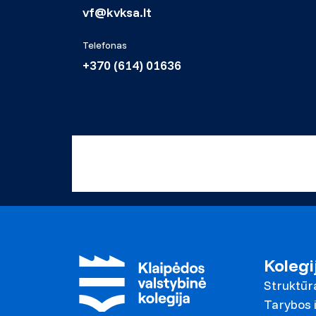
vf@kvksa.lt
Telefonas
+370 (614) 01636
Kolegi
Struktūr
Tarybos i