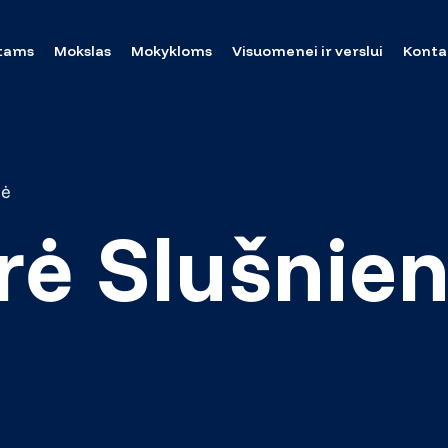
tams
Mokslas
Mokykloms
Visuomenei ir verslui
Konta
nė
drė Slušnie