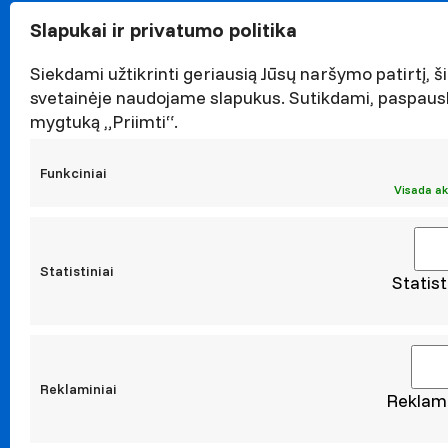
Garbės n
Slapukai ir privatumo politika
Darnaus v
Naujieno
Siekdami užtikrinti geriausią Jūsų naršymo patirtį, ši
Renginiai
svetainėje naudojame slapukus. Sutikdami, paspaus
mygtuką „Priimti“.
Viešieji p
Asmens 
Funkciniai
Korupcijo
Visada ak
Atestavi
Statistiniai
Statist
Moksl
Taikomoji
Leidiniai
Konferen
Reklaminiai
Reklami
Konta