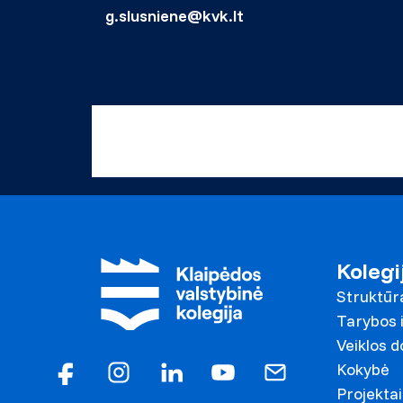
g.slusniene@kvk.lt
Kolegi
Struktūr
Tarybos i
Veiklos 
Kokybė
Projektai