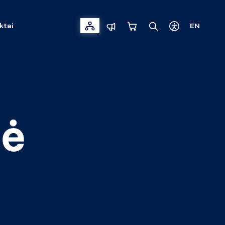
ktai
EN
nė