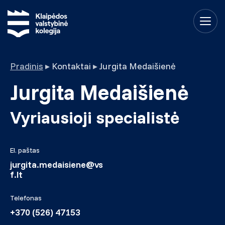
Pradinis
▸
Kontaktai
▸
Jurgita Medaišienė
Jurgita Medaišienė
Vyriausioji specialistė
El. paštas
jurgita.medaisiene@vs
f.lt
Telefonas
+370 (526) 47153