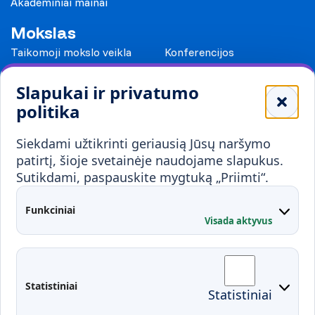
Akademiniai mainai
Mokslas
Taikomoji mokslo veikla
Konferencijos
Leidiniai
Slapukai ir privatumo
Mokykloms
politika
Visuomenei ir verslui
Siekdami užtikrinti geriausią Jūsų naršymo
Mokymai ir konsultavimas
Karjera
patirtį, šioje svetainėje naudojame slapukus.
Sutikdami, paspauskite mygtuką „Priimti“.
Partnerystės
Kontaktai
Funkciniai
Visada aktyvus
Administracija
Studentų atstovybė
Fakultetai
Rekvizitai
Statistiniai
Statistiniai
Prisijungimai