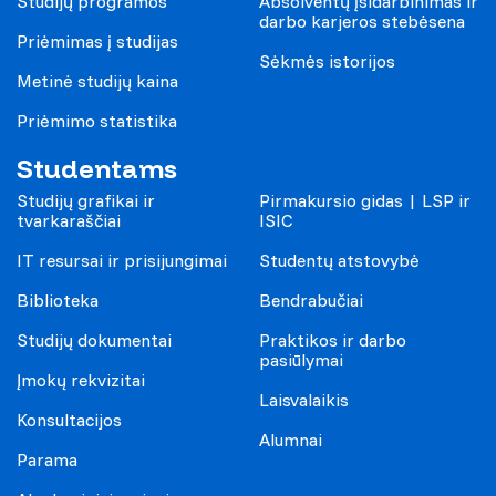
Studijų programos
Absolventų įsidarbinimas ir
darbo karjeros stebėsena
Priėmimas į studijas
Sėkmės istorijos
Metinė studijų kaina
Priėmimo statistika
Studentams
Studijų grafikai ir
Pirmakursio gidas | LSP ir
tvarkaraščiai
ISIC
IT resursai ir prisijungimai
Studentų atstovybė
Biblioteka
Bendrabučiai
Studijų dokumentai
Praktikos ir darbo
pasiūlymai
Įmokų rekvizitai
Laisvalaikis
Konsultacijos
Alumnai
Parama