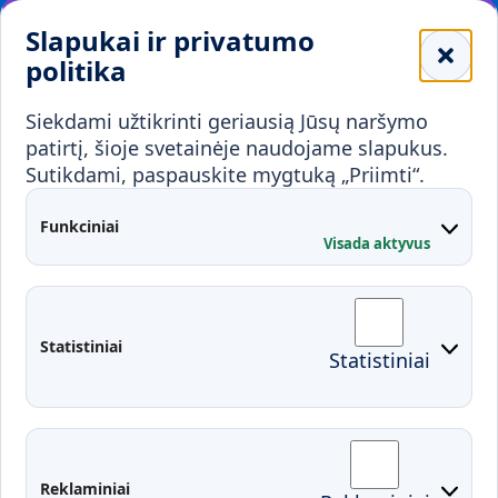
Leidiniai
Slapukai ir privatumo
Mokykloms
politika
Visuomenei ir verslui
Siekdami užtikrinti geriausią Jūsų naršymo
Mokymai ir konsultavimas
Karjera
patirtį, šioje svetainėje naudojame slapukus.
Sutikdami, paspauskite mygtuką „Priimti“.
Partnerystės
Kontaktai
Funkciniai
Visada aktyvus
Administracija
Studentų atstovybė
Fakultetai
Rekvizitai
Statistiniai
Statistiniai
Prisijungimai
Moodle
El. paštas
EDINA
Pasirengimas ekstremaliai
Reklaminiai