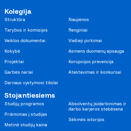
Kolegija
Struktūra
Naujienos
Tarybos ir komisijos
Renginiai
Veiklos dokumentai
Viešieji pirkimai
Kokybė
Asmens duomenų apsauga
Projektai
Korupcijos prevencija
Garbės nariai
Atestavimas ir konkursai
Darnaus vystymosi tikslai
Stojantiesiems
Studijų programos
Absolventų įsidarbinimas ir
darbo karjeros stebėsena
Priėmimas į studijas
Sėkmės istorijos
Metinė studijų kaina