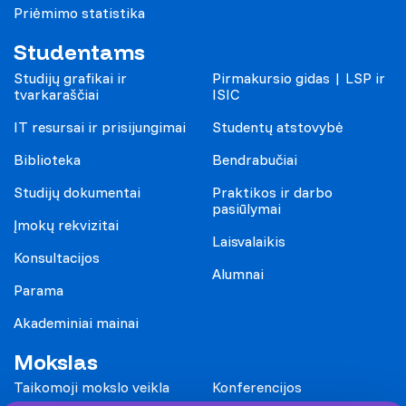
Priėmimo statistika
Studentams
Studijų grafikai ir
Pirmakursio gidas | LSP ir
tvarkaraščiai
ISIC
IT resursai ir prisijungimai
Studentų atstovybė
Biblioteka
Bendrabučiai
Studijų dokumentai
Praktikos ir darbo
pasiūlymai
Įmokų rekvizitai
Laisvalaikis
Konsultacijos
Alumnai
Parama
Akademiniai mainai
Mokslas
Taikomoji mokslo veikla
Konferencijos