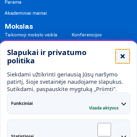
Parama
Akademiniai mainai
Mokslas
Taikomoji mokslo veikla
Konferencijos
Leidiniai
Slapukai ir privatumo
Mokykloms
politika
Visuomenei ir verslui
Siekdami užtikrinti geriausią Jūsų naršymo
Mokymai ir konsultavimas
Karjera
patirtį, šioje svetainėje naudojame slapukus.
Sutikdami, paspauskite mygtuką „Priimti“.
Partnerystės
Kontaktai
Funkciniai
Visada aktyvus
Administracija
Studentų atstovybė
Fakultetai
Rekvizitai
Statistiniai