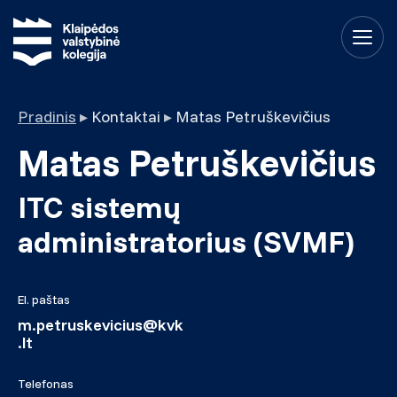
Pradinis
▸
Kontaktai
▸
Matas Petruškevičius
Matas Petruškevičius
ITC sistemų
administratorius (SVMF)
El. paštas
m.petruskevicius@kvk
.lt
Telefonas