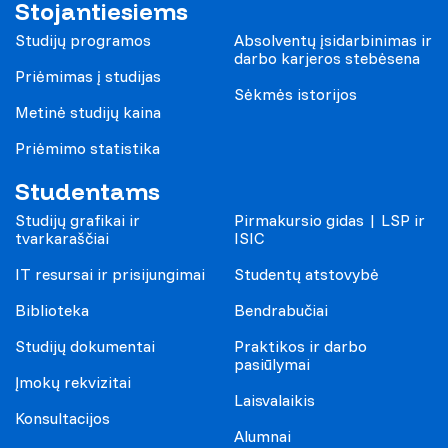
Stojantiesiems
Studijų programos
Absolventų įsidarbinimas ir
darbo karjeros stebėsena
Priėmimas į studijas
Sėkmės istorijos
Metinė studijų kaina
Priėmimo statistika
Studentams
Studijų grafikai ir
Pirmakursio gidas | LSP ir
tvarkaraščiai
ISIC
IT resursai ir prisijungimai
Studentų atstovybė
Biblioteka
Bendrabučiai
Studijų dokumentai
Praktikos ir darbo
pasiūlymai
Įmokų rekvizitai
Laisvalaikis
Konsultacijos
Alumnai