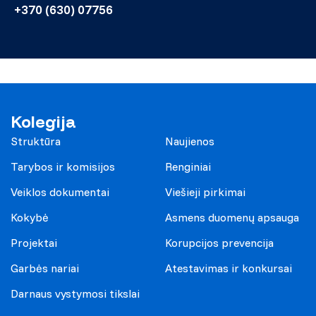
+370 (630) 07756
Kolegija
Struktūra
Naujienos
Tarybos ir komisijos
Renginiai
Veiklos dokumentai
Viešieji pirkimai
Kokybė
Asmens duomenų apsauga
Projektai
Korupcijos prevencija
Garbės nariai
Atestavimas ir konkursai
Darnaus vystymosi tikslai