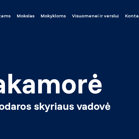
tams
Mokslas
Mokykloms
Visuomenei ir verslui
Konta
akamorė
kodaros skyriaus vadovė