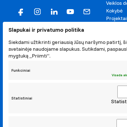
Veiklos 
Kokybė
Projektai
Garbės n
Slapukai ir privatumo politika
Darnaus v
Naujieno
Siekdami užtikrinti geriausią Jūsų naršymo patirtį, ši
Renginiai
svetainėje naudojame slapukus. Sutikdami, paspaus
mygtuką „Priimti“.
Viešieji p
Asmens 
Funkciniai
Korupcijo
Visada ak
Atestavi
Statistiniai
Statist
Moksl
Taikomoji
Leidiniai
Konferen