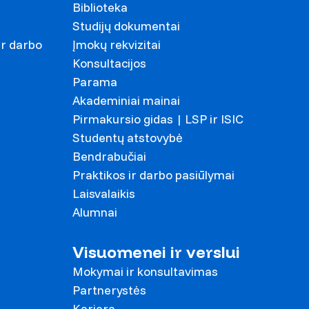
Biblioteka
Studijų dokumentai
ir darbo
Įmokų rekvizitai
Konsultacijos
Parama
Akademiniai mainai
Pirmakursio gidas | LSP ir ISIC
Studentų atstovybė
Bendrabučiai
Praktikos ir darbo pasiūlymai
Laisvalaikis
Alumnai
Visuomenei ir verslui
Mokymai ir konsultavimas
Partnerystės
Karjera