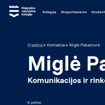
Kolegija
Stojantiesiems
Studen
Pradinis
▸
Kontaktai
▸
Miglė Pakamorė
Miglė P
Komunikacijos ir rin
El. paštas