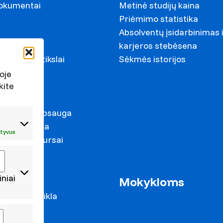
dokumentai
Metinė studijų kaina
Priėmimo statistika
Absolventų įsidarbinimas 
ariai
karjeros stebėsena
ystymosi tikslai
Sėkmės istorijos
s
oje
kite
irkimai
duomenų apsauga
s prevencija
tyvus
mas ir konkursai
iniai
as
Mokykloms
 mokslo veikla
cijos