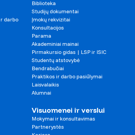
Biblioteka
Studijų dokumentai
ir darbo
Įmokų rekvizitai
Konsultacijos
Parama
Akademiniai mainai
Pirmakursio gidas | LSP ir ISIC
Studentų atstovybė
Bendrabučiai
Praktikos ir darbo pasiūlymai
Laisvalaikis
Alumnai
Visuomenei ir verslui
Mokymai ir konsultavimas
Partnerystės
Karjera