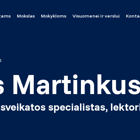
tams
Mokslas
Mokykloms
Visuomenei ir verslui
Konta
s
 Martinku
sveikatos specialistas, lektor