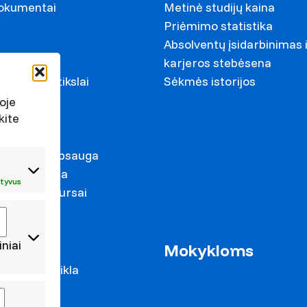
dokumentai
Metinė studijų kaina
Priėmimo statistika
Absolventų įsidarbinimas 
ariai
karjeros stebėsena
ystymosi tikslai
Sėkmės istorijos
s
oje
kite
irkimai
duomenų apsauga
s prevencija
tyvus
mas ir konkursai
iniai
as
Mokykloms
 mokslo veikla
cijos