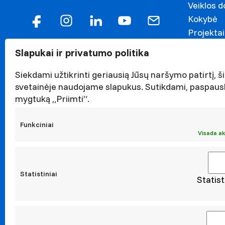
Veiklos 
Kokybė
Projektai
Garbės n
Slapukai ir privatumo politika
Darnaus v
Naujieno
Siekdami užtikrinti geriausią Jūsų naršymo patirtį, ši
Renginiai
svetainėje naudojame slapukus. Sutikdami, paspaus
mygtuką „Priimti“.
Viešieji p
Asmens 
Funkciniai
Korupcijo
Visada ak
Atestavi
Statistiniai
Statist
Moksl
Taikomoji
Leidiniai
Konferen