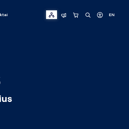
ktai
EN
s
ius