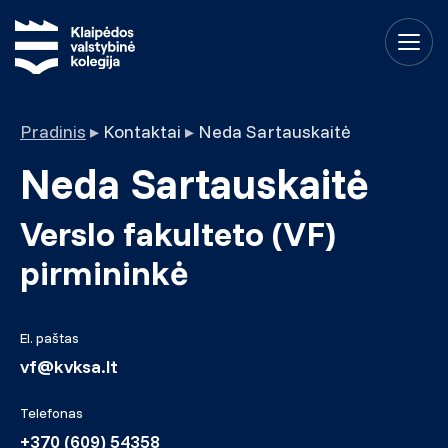
Pradinis
▸
Kontaktai
▸
Neda Sartauskaitė
Neda Sartauskaitė
Verslo fakulteto (VF)
pirmininkė
El. paštas
vf@kvksa.lt
Telefonas
+370 (609) 54358