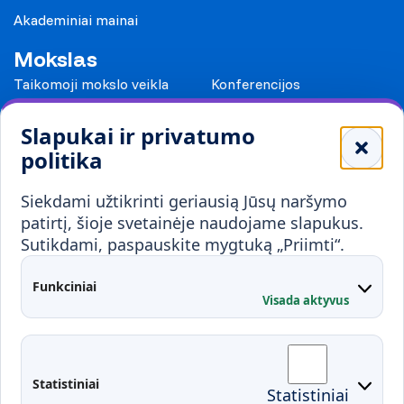
Akademiniai mainai
Mokslas
Taikomoji mokslo veikla
Konferencijos
Leidiniai
Slapukai ir privatumo
Mokykloms
politika
Visuomenei ir verslui
Siekdami užtikrinti geriausią Jūsų naršymo
Mokymai ir konsultavimas
Karjera
patirtį, šioje svetainėje naudojame slapukus.
Sutikdami, paspauskite mygtuką „Priimti“.
Partnerystės
Kontaktai
Funkciniai
Visada aktyvus
Administracija
Studentų atstovybė
Fakultetai
Rekvizitai
Statistiniai
Statistiniai
Prisijungimai