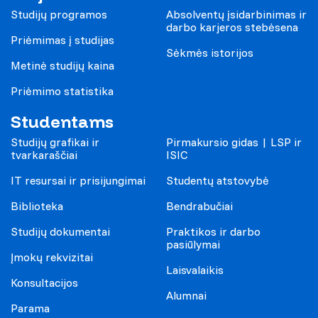
Studijų programos
Absolventų įsidarbinimas ir
darbo karjeros stebėsena
Priėmimas į studijas
Sėkmės istorijos
Metinė studijų kaina
Priėmimo statistika
Studentams
Studijų grafikai ir
Pirmakursio gidas | LSP ir
tvarkaraščiai
ISIC
IT resursai ir prisijungimai
Studentų atstovybė
Biblioteka
Bendrabučiai
Studijų dokumentai
Praktikos ir darbo
pasiūlymai
Įmokų rekvizitai
Laisvalaikis
Konsultacijos
Alumnai
Parama