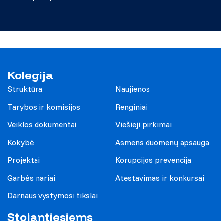
Kolegija
Struktūra
Naujienos
Tarybos ir komisijos
Renginiai
Veiklos dokumentai
Viešieji pirkimai
Kokybė
Asmens duomenų apsauga
Projektai
Korupcijos prevencija
Garbės nariai
Atestavimas ir konkursai
Darnaus vystymosi tikslai
Stojantiesiems