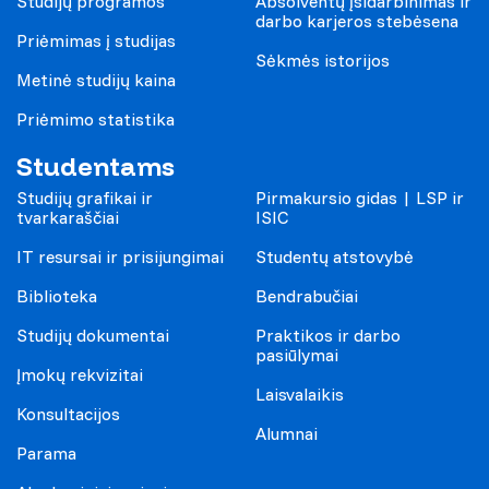
Studijų programos
Absolventų įsidarbinimas ir
darbo karjeros stebėsena
Priėmimas į studijas
Sėkmės istorijos
Metinė studijų kaina
Priėmimo statistika
Studentams
Studijų grafikai ir
Pirmakursio gidas | LSP ir
tvarkaraščiai
ISIC
IT resursai ir prisijungimai
Studentų atstovybė
Biblioteka
Bendrabučiai
Studijų dokumentai
Praktikos ir darbo
pasiūlymai
Įmokų rekvizitai
Laisvalaikis
Konsultacijos
Alumnai
Parama