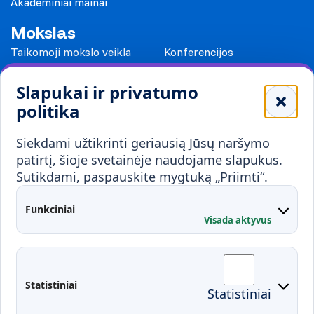
Akademiniai mainai
Mokslas
Taikomoji mokslo veikla
Konferencijos
Leidiniai
Slapukai ir privatumo
Mokykloms
politika
Visuomenei ir verslui
Siekdami užtikrinti geriausią Jūsų naršymo
Mokymai ir konsultavimas
Karjera
patirtį, šioje svetainėje naudojame slapukus.
Sutikdami, paspauskite mygtuką „Priimti“.
Partnerystės
Kontaktai
Funkciniai
Visada aktyvus
Administracija
Studentų atstovybė
Fakultetai
Rekvizitai
Statistiniai
Statistiniai
Prisijungimai