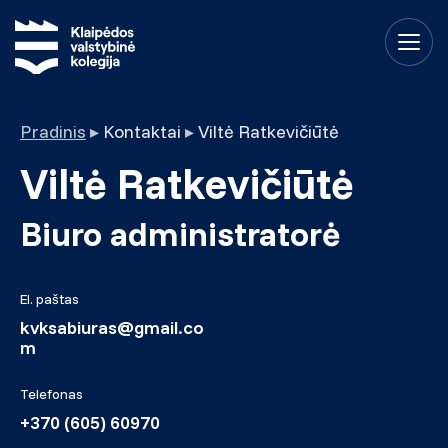
Pradinis
▸
Kontaktai
▸
Viltė Ratkevičiūtė
Viltė Ratkevičiūtė
Biuro administratorė
El. paštas
kvksabiuras@gmail.co
m
Telefonas
+370 (605) 60970