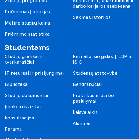
Studijų programos
Absolventų įsidarbinimas ir
darbo karjeros stebėsena
Priėmimas į studijas
Sėkmės istorijos
Metinė studijų kaina
Priėmimo statistika
Studentams
Studijų grafikai ir
Pirmakursio gidas | LSP ir
tvarkaraščiai
ISIC
IT resursai ir prisijungimai
Studentų atstovybė
Biblioteka
Bendrabučiai
Studijų dokumentai
Praktikos ir darbo
pasiūlymai
Įmokų rekvizitai
Laisvalaikis
Konsultacijos
Alumnai
Parama