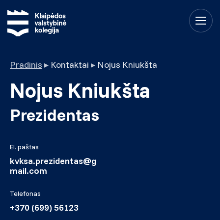
Pradinis
▸
Kontaktai
▸
Nojus Kniukšta
Nojus Kniukšta
Prezidentas
El. paštas
kvksa.prezidentas@g
mail.com
Telefonas
+370 (699) 56123