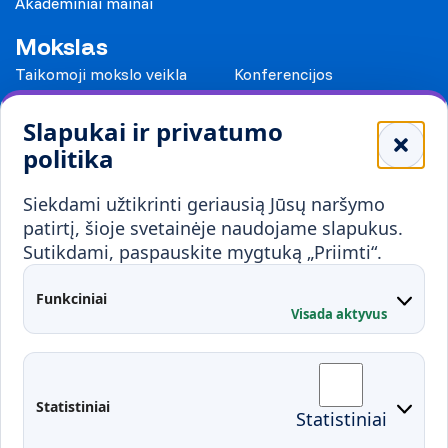
Akademiniai mainai
Mokslas
Taikomoji mokslo veikla
Konferencijos
Leidiniai
Slapukai ir privatumo
Mokykloms
politika
Visuomenei ir verslui
Siekdami užtikrinti geriausią Jūsų naršymo
Mokymai ir konsultavimas
Karjera
patirtį, šioje svetainėje naudojame slapukus.
Sutikdami, paspauskite mygtuką „Priimti“.
Partnerystės
Kontaktai
Funkciniai
Visada aktyvus
Administracija
Studentų atstovybė
Fakultetai
Rekvizitai
Statistiniai
Statistiniai
Prisijungimai