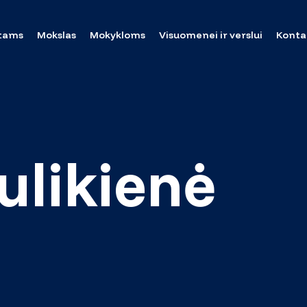
tams
Mokslas
Mokykloms
Visuomenei ir verslui
Konta
ulikienė