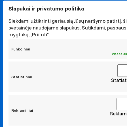
Garbės n
Slapukai ir privatumo politika
Darnaus v
Naujieno
Siekdami užtikrinti geriausią Jūsų naršymo patirtį, ši
Renginiai
svetainėje naudojame slapukus. Sutikdami, paspaus
mygtuką „Priimti“.
Viešieji p
Asmens 
Funkciniai
Korupcijo
Visada ak
Atestavi
Statistiniai
Statist
Moksl
Taikomoji
Leidiniai
Konferen
Reklaminiai
Reklami
Konta