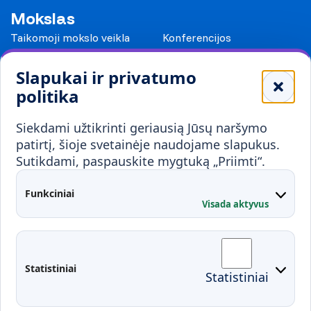
Mokslas
Taikomoji mokslo veikla
Konferencijos
Leidiniai
Slapukai ir privatumo
Mokykloms
politika
Visuomenei ir verslui
Siekdami užtikrinti geriausią Jūsų naršymo
Mokymai ir konsultavimas
Karjera
patirtį, šioje svetainėje naudojame slapukus.
Sutikdami, paspauskite mygtuką „Priimti“.
Partnerystės
Kontaktai
Funkciniai
Visada aktyvus
Administracija
Studentų atstovybė
Fakultetai
Rekvizitai
Statistiniai
Statistiniai
Prisijungimai
Moodle
El. paštas