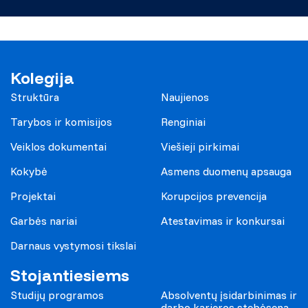
Kolegija
Struktūra
Naujienos
Tarybos ir komisijos
Renginiai
Veiklos dokumentai
Viešieji pirkimai
Kokybė
Asmens duomenų apsauga
Projektai
Korupcijos prevencija
Garbės nariai
Atestavimas ir konkursai
Darnaus vystymosi tikslai
Stojantiesiems
Studijų programos
Absolventų įsidarbinimas ir
darbo karjeros stebėsena