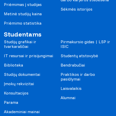
Priėmimas į studijas
Sėkmės istorijos
Metinė studijų kaina
Priėmimo statistika
Studentams
Studijų grafikai ir
Pirmakursio gidas | LSP ir
tvarkaraščiai
ISIC
IT resursai ir prisijungimai
Studentų atstovybė
Biblioteka
Bendrabučiai
Studijų dokumentai
Praktikos ir darbo
pasiūlymai
Įmokų rekvizitai
Laisvalaikis
Konsultacijos
Alumnai
Parama
Akademiniai mainai