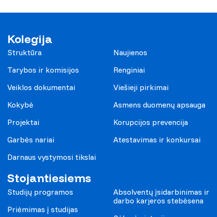
Kolegija
Struktūra
Naujienos
Tarybos ir komisijos
Renginiai
Veiklos dokumentai
Viešieji pirkimai
Kokybė
Asmens duomenų apsauga
Projektai
Korupcijos prevencija
Garbės nariai
Atestavimas ir konkursai
Darnaus vystymosi tikslai
Stojantiesiems
Studijų programos
Absolventų įsidarbinimas ir
darbo karjeros stebėsena
Priėmimas į studijas