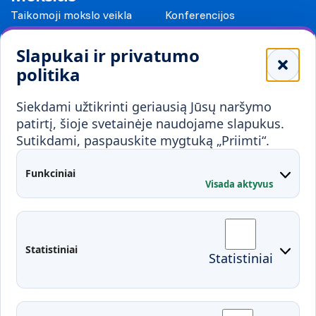
Taikomoji mokslo veikla
Konferencijos
Leidiniai
Slapukai ir privatumo
Mokykloms
politika
Visuomenei ir verslui
Siekdami užtikrinti geriausią Jūsų naršymo
Mokymai ir konsultavimas
Karjera
patirtį, šioje svetainėje naudojame slapukus.
Sutikdami, paspauskite mygtuką „Priimti“.
Partnerystės
Kontaktai
Funkciniai
Visada aktyvus
Administracija
Studentų atstovybė
Fakultetai
Rekvizitai
Statistiniai
Statistiniai
Prisijungimai
Moodle
El. paštas
EDINA