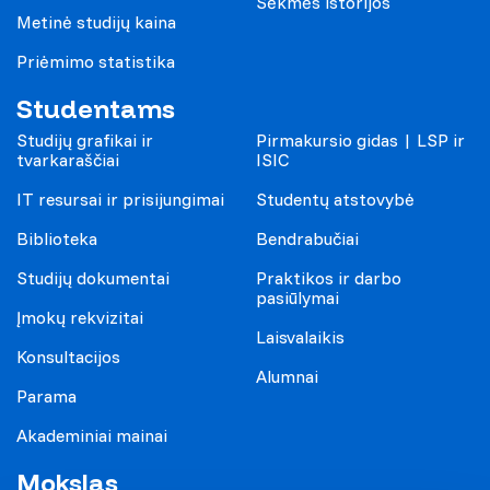
Sėkmės istorijos
Metinė studijų kaina
Priėmimo statistika
Studentams
Studijų grafikai ir
Pirmakursio gidas | LSP ir
tvarkaraščiai
ISIC
IT resursai ir prisijungimai
Studentų atstovybė
Biblioteka
Bendrabučiai
Studijų dokumentai
Praktikos ir darbo
pasiūlymai
Įmokų rekvizitai
Laisvalaikis
Konsultacijos
Alumnai
Parama
Akademiniai mainai
Mokslas