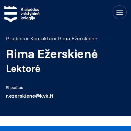
Pradinis
▸
Kontaktai
▸
Rima Ežerskienė
Rima Ežerskienė
Lektorė
El. paštas
r.ezerskiene@kvk.lt