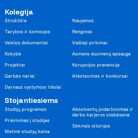
Kolegija
Struktūra
Naujienos
Tarybos ir komisijos
Renginiai
Veiklos dokumentai
Viešieji pirkimai
Kokybė
Asmens duomenų apsauga
Projektai
Korupcijos prevencija
Garbės nariai
Atestavimas ir konkursai
Darnaus vystymosi tikslai
Stojantiesiems
Studijų programos
Absolventų įsidarbinimas ir
darbo karjeros stebėsena
Priėmimas į studijas
Sėkmės istorijos
Metinė studijų kaina