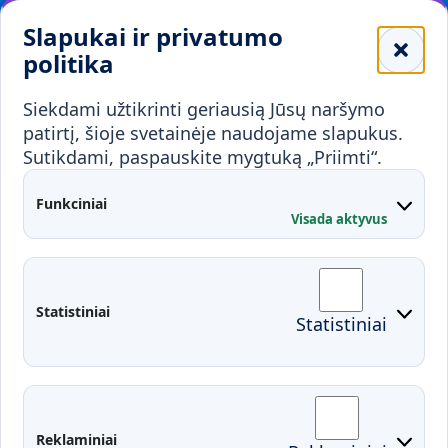
Leidiniai
Slapukai ir privatumo
Mokykloms
politika
Visuomenei ir verslui
Siekdami užtikrinti geriausią Jūsų naršymo
Mokymai ir konsultavimas
Karjera
patirtį, šioje svetainėje naudojame slapukus.
Sutikdami, paspauskite mygtuką „Priimti“.
Partnerystės
Kontaktai
Funkciniai
Visada aktyvus
Administracija
Studentų atstovybė
Fakultetai
Rekvizitai
Statistiniai
Statistiniai
Prisijungimai
Moodle
El. paštas
EDINA
Pasirengimas ekstremaliai
Reklaminiai