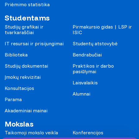
Priėmimo statistika
Studentams
Studijų grafikai ir
Pirmakursio gidas | LSP ir
tvarkaraščiai
ISIC
IT resursai ir prisijungimai
Studentų atstovybė
Biblioteka
Bendrabučiai
Studijų dokumentai
Praktikos ir darbo
pasiūlymai
Įmokų rekvizitai
Laisvalaikis
Konsultacijos
Alumnai
Parama
Akademiniai mainai
Mokslas
Taikomoji mokslo veikla
Konferencijos