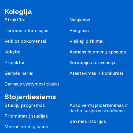
Kolegija
Struktūra
Naujienos
Tarybos ir komisijos
Renginiai
Veiklos dokumentai
Viešieji pirkimai
Kokybė
Asmens duomenų apsauga
Projektai
Korupcijos prevencija
Garbės nariai
Atestavimas ir konkursai
Darnaus vystymosi tikslai
Stojantiesiems
Studijų programos
Absolventų įsidarbinimas ir
darbo karjeros stebėsena
Priėmimas į studijas
Sėkmės istorijos
Metinė studijų kaina