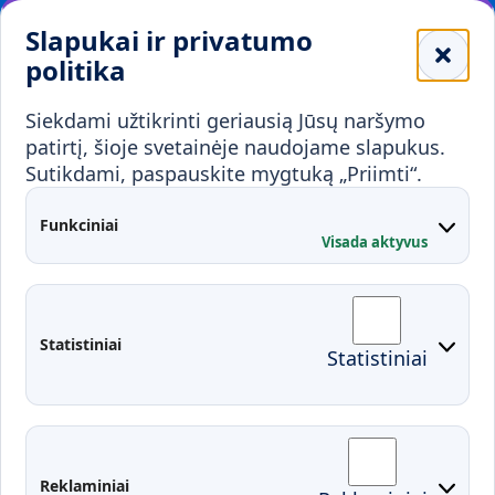
Leidiniai
Slapukai ir privatumo
Mokykloms
politika
Visuomenei ir verslui
Siekdami užtikrinti geriausią Jūsų naršymo
Mokymai ir konsultavimas
Karjera
patirtį, šioje svetainėje naudojame slapukus.
Sutikdami, paspauskite mygtuką „Priimti“.
Partnerystės
Kontaktai
Funkciniai
Visada aktyvus
Administracija
Studentų atstovybė
Fakultetai
Rekvizitai
Statistiniai
Statistiniai
Prisijungimai
Moodle
El. paštas
EDINA
Pasirengimas ekstremaliai
Reklaminiai