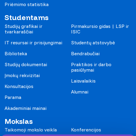
Priėmimo statistika
Studentams
Studijų grafikai ir
Pirmakursio gidas | LSP ir
tvarkaraščiai
ISIC
IT resursai ir prisijungimai
Studentų atstovybė
Biblioteka
Bendrabučiai
Studijų dokumentai
Praktikos ir darbo
pasiūlymai
Įmokų rekvizitai
Laisvalaikis
Konsultacijos
Alumnai
Parama
Akademiniai mainai
Mokslas
Taikomoji mokslo veikla
Konferencijos