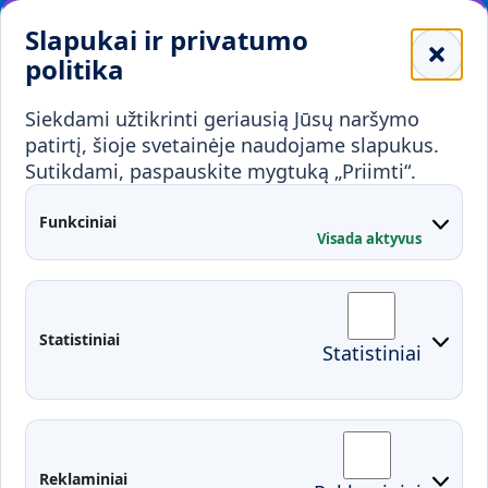
Leidiniai
Slapukai ir privatumo
Mokykloms
politika
Visuomenei ir verslui
Siekdami užtikrinti geriausią Jūsų naršymo
Mokymai ir konsultavimas
Karjera
patirtį, šioje svetainėje naudojame slapukus.
Sutikdami, paspauskite mygtuką „Priimti“.
Partnerystės
Kontaktai
Funkciniai
Visada aktyvus
Administracija
Studentų atstovybė
Fakultetai
Rekvizitai
Statistiniai
Statistiniai
Prisijungimai
Moodle
El. paštas
EDINA
Pasirengimas ekstremaliai
Reklaminiai