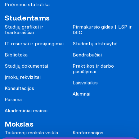
Priėmimo statistika
Studentams
Studijų grafikai ir
Pirmakursio gidas | LSP ir
tvarkaraščiai
ISIC
IT resursai ir prisijungimai
Studentų atstovybė
Biblioteka
Bendrabučiai
Studijų dokumentai
Praktikos ir darbo
pasiūlymai
Įmokų rekvizitai
Laisvalaikis
Konsultacijos
Alumnai
Parama
Akademiniai mainai
Mokslas
Taikomoji mokslo veikla
Konferencijos