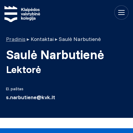
Pradinis
▸
Kontaktai
▸
Saulė Narbutienė
Saulė Narbutienė
Lektorė
El. paštas
s.narbutiene@kvk.lt