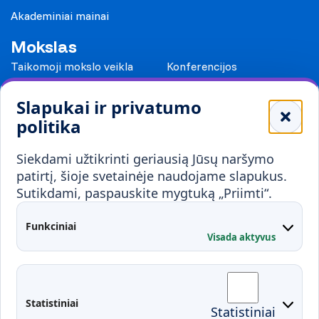
Akademiniai mainai
Mokslas
Taikomoji mokslo veikla
Konferencijos
Leidiniai
Slapukai ir privatumo
Mokykloms
politika
Visuomenei ir verslui
Siekdami užtikrinti geriausią Jūsų naršymo
Mokymai ir konsultavimas
Karjera
patirtį, šioje svetainėje naudojame slapukus.
Sutikdami, paspauskite mygtuką „Priimti“.
Partnerystės
Kontaktai
Funkciniai
Visada aktyvus
Administracija
Studentų atstovybė
Fakultetai
Rekvizitai
Statistiniai
Statistiniai
Prisijungimai