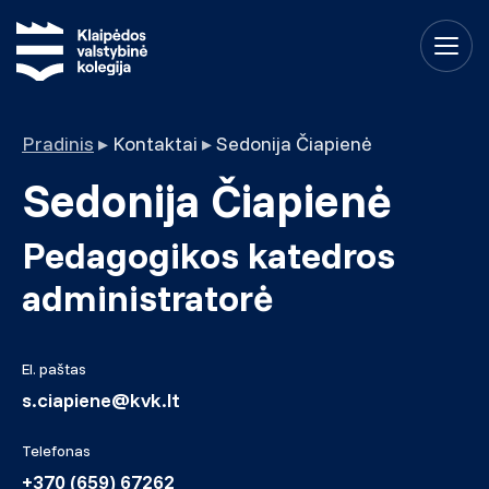
Pradinis
▸
Kontaktai
▸
Sedonija Čiapienė
Sedonija Čiapienė
Pedagogikos katedros
administratorė
El. paštas
s.ciapiene@kvk.lt
Telefonas
+370 (659) 67262