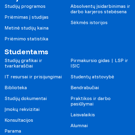
Studijų programos
Absolventų įsidarbinimas ir
darbo karjeros stebėsena
Priėmimas į studijas
Sėkmės istorijos
Metinė studijų kaina
Priėmimo statistika
Studentams
Studijų grafikai ir
Pirmakursio gidas | LSP ir
tvarkaraščiai
ISIC
IT resursai ir prisijungimai
Studentų atstovybė
Biblioteka
Bendrabučiai
Studijų dokumentai
Praktikos ir darbo
pasiūlymai
Įmokų rekvizitai
Laisvalaikis
Konsultacijos
Alumnai
Parama