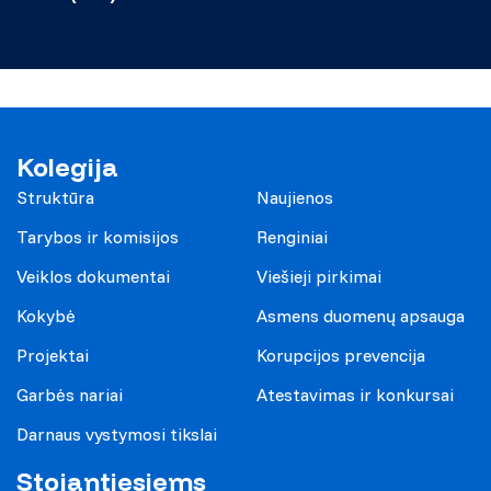
Kolegija
Struktūra
Naujienos
Tarybos ir komisijos
Renginiai
Veiklos dokumentai
Viešieji pirkimai
Kokybė
Asmens duomenų apsauga
Projektai
Korupcijos prevencija
Garbės nariai
Atestavimas ir konkursai
Darnaus vystymosi tikslai
Stojantiesiems