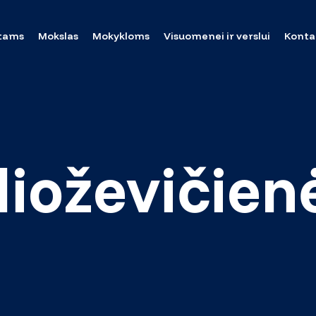
tams
Mokslas
Mokykloms
Visuomenei ir verslui
Konta
Šlioževičien