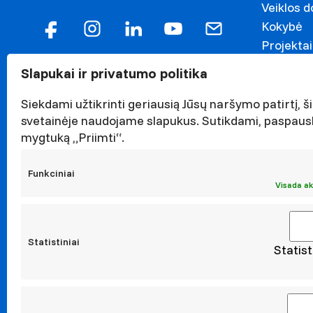
Veiklos 
Kokybė
Projektai
Garbės n
Slapukai ir privatumo politika
Darnaus v
Naujieno
Siekdami užtikrinti geriausią Jūsų naršymo patirtį, ši
Renginiai
svetainėje naudojame slapukus. Sutikdami, paspaus
mygtuką „Priimti“.
Viešieji p
Asmens 
Funkciniai
Korupcijo
Visada ak
Atestavi
Statistiniai
Statist
Moksl
Taikomoji
Leidiniai
Konferen