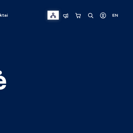
ktai
EN
ė