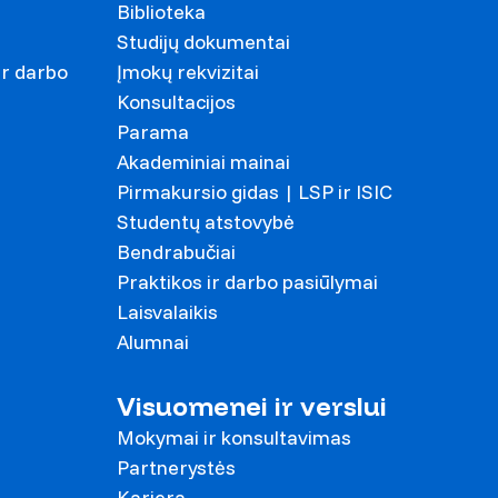
Biblioteka
Studijų dokumentai
ir darbo
Įmokų rekvizitai
Konsultacijos
Parama
Akademiniai mainai
Pirmakursio gidas | LSP ir ISIC
Studentų atstovybė
Bendrabučiai
Praktikos ir darbo pasiūlymai
Laisvalaikis
Alumnai
Visuomenei ir verslui
Mokymai ir konsultavimas
Partnerystės
Karjera