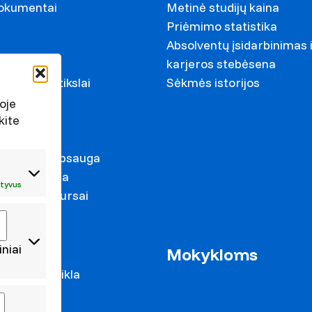
dokumentai
Metinė studijų kaina
Priėmimo statistika
Absolventų įsidarbinimas 
ariai
karjeros stebėsena
ystymosi tikslai
Sėkmės istorijos
s
oje
kite
irkimai
duomenų apsauga
s prevencija
tyvus
mas ir konkursai
iniai
as
Mokykloms
 mokslo veikla
cijos