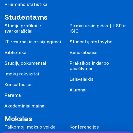
Priėmimo statistika
Studentams
Studijų grafikai ir
Pirmakursio gidas | LSP ir
tvarkaraščiai
ISIC
IT resursai ir prisijungimai
Studentų atstovybė
Biblioteka
Bendrabučiai
Studijų dokumentai
Praktikos ir darbo
pasiūlymai
Įmokų rekvizitai
Laisvalaikis
Konsultacijos
Alumnai
Parama
Akademiniai mainai
Mokslas
Taikomoji mokslo veikla
Konferencijos