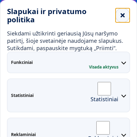
Leidiniai
Slapukai ir privatumo
Mokykloms
politika
Visuomenei ir verslui
Siekdami užtikrinti geriausią Jūsų naršymo
Mokymai ir konsultavimas
Karjera
patirtį, šioje svetainėje naudojame slapukus.
Sutikdami, paspauskite mygtuką „Priimti“.
Partnerystės
Kontaktai
Funkciniai
Visada aktyvus
Administracija
Studentų atstovybė
Fakultetai
Rekvizitai
Statistiniai
Statistiniai
Prisijungimai
Moodle
El. paštas
EDINA
Pasirengimas ekstremaliai
Reklaminiai