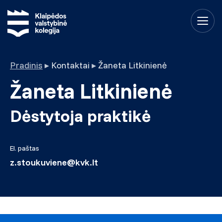
Pradinis
▸
Kontaktai
▸
Žaneta Litkinienė
Žaneta Litkinienė
Dėstytoja praktikė
El. paštas
z.stoukuviene@kvk.lt