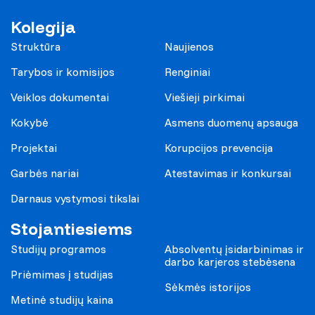
Kolegija
Struktūra
Naujienos
Tarybos ir komisijos
Renginiai
Veiklos dokumentai
Viešieji pirkimai
Kokybė
Asmens duomenų apsauga
Projektai
Korupcijos prevencija
Garbės nariai
Atestavimas ir konkursai
Darnaus vystymosi tikslai
Stojantiesiems
Studijų programos
Absolventų įsidarbinimas ir
darbo karjeros stebėsena
Priėmimas į studijas
Sėkmės istorijos
Metinė studijų kaina