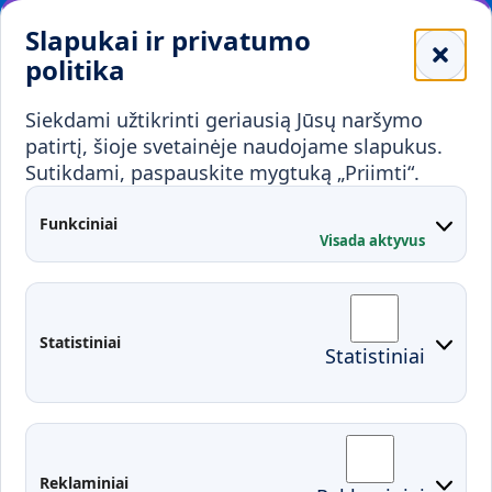
Leidiniai
Slapukai ir privatumo
Mokykloms
politika
Visuomenei ir verslui
Siekdami užtikrinti geriausią Jūsų naršymo
Mokymai ir konsultavimas
Karjera
patirtį, šioje svetainėje naudojame slapukus.
Sutikdami, paspauskite mygtuką „Priimti“.
Partnerystės
Kontaktai
Funkciniai
Visada aktyvus
Administracija
Studentų atstovybė
Fakultetai
Rekvizitai
Statistiniai
Statistiniai
Prisijungimai
Moodle
El. paštas
EDINA
Pasirengimas ekstremaliai
Reklaminiai