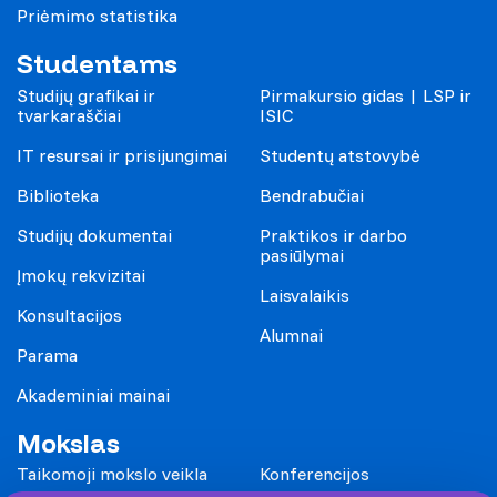
Priėmimo statistika
Studentams
Studijų grafikai ir
Pirmakursio gidas | LSP ir
tvarkaraščiai
ISIC
IT resursai ir prisijungimai
Studentų atstovybė
Biblioteka
Bendrabučiai
Studijų dokumentai
Praktikos ir darbo
pasiūlymai
Įmokų rekvizitai
Laisvalaikis
Konsultacijos
Alumnai
Parama
Akademiniai mainai
Mokslas
Taikomoji mokslo veikla
Konferencijos