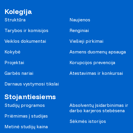
Kolegija
Struktūra
Naujienos
Tarybos ir komisijos
Renginiai
Veiklos dokumentai
Viešieji pirkimai
Kokybė
Asmens duomenų apsauga
Projektai
Korupcijos prevencija
Garbės nariai
Atestavimas ir konkursai
Darnaus vystymosi tikslai
Stojantiesiems
Studijų programos
Absolventų įsidarbinimas ir
darbo karjeros stebėsena
Priėmimas į studijas
Sėkmės istorijos
Metinė studijų kaina