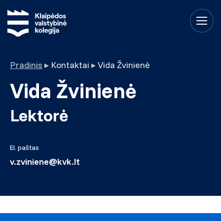
Pradinis
▸
Kontaktai
▸
Vida Žvinienė
Vida Žvinienė
Lektorė
El. paštas
v.zviniene@kvk.lt