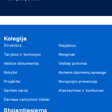
Kolegija
Struktūra
Naujienos
Tarybos ir komisijos
Renginiai
Veiklos dokumentai
Viešieji pirkimai
Kokybė
Asmens duomenų apsauga
Projektai
Korupcijos prevencija
Garbės nariai
Atestavimas ir konkursai
Darnaus vystymosi tikslai
Stojantiesiems