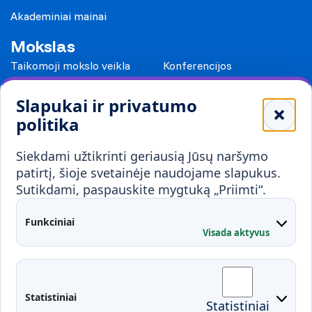
Akademiniai mainai
Mokslas
Taikomoji mokslo veikla
Konferencijos
Leidiniai
Slapukai ir privatumo
Mokykloms
politika
Visuomenei ir verslui
Siekdami užtikrinti geriausią Jūsų naršymo
Mokymai ir konsultavimas
Karjera
patirtį, šioje svetainėje naudojame slapukus.
Sutikdami, paspauskite mygtuką „Priimti“.
Partnerystės
Kontaktai
Funkciniai
Visada aktyvus
Administracija
Studentų atstovybė
Fakultetai
Rekvizitai
Statistiniai
Statistiniai
Prisijungimai