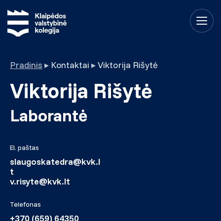
Pradinis
▸
Kontaktai
▸
Viktorija Rišytė
Viktorija Rišytė
Laborantė
El. paštas
slaugoskatedra@kvk.l
t
v.risyte@kvk.lt
Telefonas
+370 (659) 64350