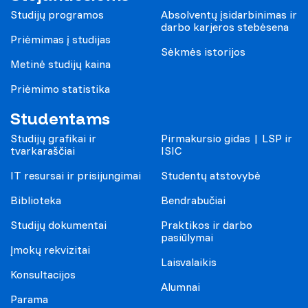
Studijų programos
Absolventų įsidarbinimas ir
darbo karjeros stebėsena
Priėmimas į studijas
Sėkmės istorijos
Metinė studijų kaina
Priėmimo statistika
Studentams
Studijų grafikai ir
Pirmakursio gidas | LSP ir
tvarkaraščiai
ISIC
IT resursai ir prisijungimai
Studentų atstovybė
Biblioteka
Bendrabučiai
Studijų dokumentai
Praktikos ir darbo
pasiūlymai
Įmokų rekvizitai
Laisvalaikis
Konsultacijos
Alumnai
Parama