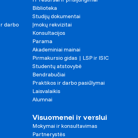
Biblioteka
Studijų dokumentai
ir darbo
Įmokų rekvizitai
Konsultacijos
Parama
Akademiniai mainai
Pirmakursio gidas | LSP ir ISIC
Studentų atstovybė
Bendrabučiai
Praktikos ir darbo pasiūlymai
Laisvalaikis
Alumnai
Visuomenei ir verslui
Mokymai ir konsultavimas
Partnerystės