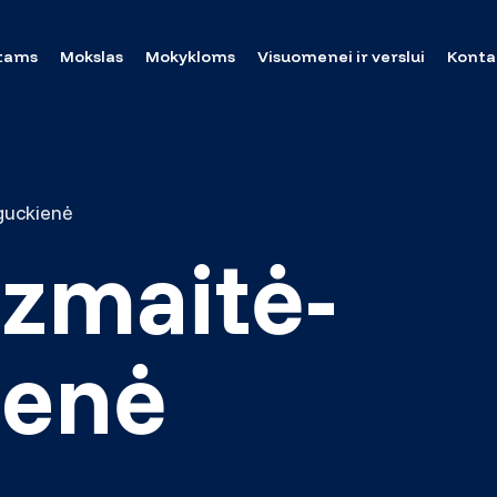
tams
Mokslas
Mokykloms
Visuomenei ir verslui
Konta
guckienė
azmaitė-
ienė