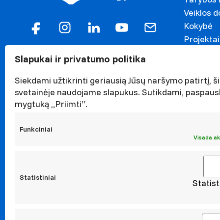
Veiklos 
Kokybė
Projektai
Garbės n
Slapukai ir privatumo politika
Darnaus v
Naujieno
Siekdami užtikrinti geriausią Jūsų naršymo patirtį, ši
Renginiai
svetainėje naudojame slapukus. Sutikdami, paspaus
mygtuką „Priimti“.
Viešieji p
Asmens 
Funkciniai
Korupcijo
Visada ak
Atestavi
Statistiniai
Statist
Moksl
Taikomoji
Leidiniai