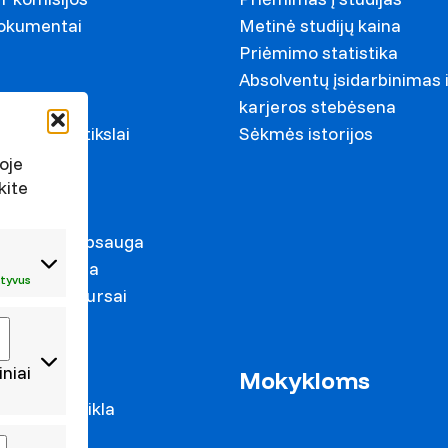
dokumentai
Metinė studijų kaina
Priėmimo statistika
Absolventų įsidarbinimas 
ariai
karjeros stebėsena
ystymosi tikslai
Sėkmės istorijos
s
oje
kite
irkimai
duomenų apsauga
s prevencija
tyvus
mas ir konkursai
iniai
as
Mokykloms
 mokslo veikla