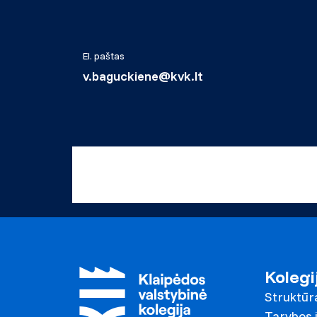
El. paštas
v.baguckiene@kvk.lt
Kolegi
Struktūr
Tarybos i