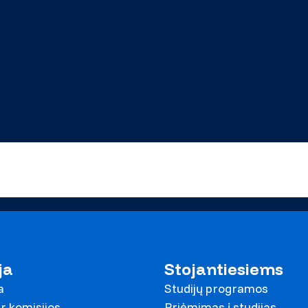
ja
Stojantiesiems
a
Studijų programos
r komisijos
Priėmimas į studijas