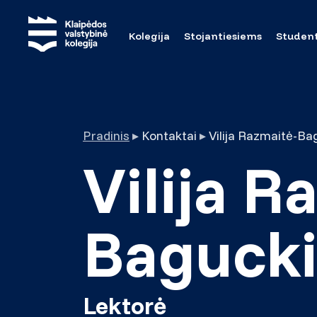
Kolegija
Stojantiesiems
Studen
Pradinis
▸
Kontaktai
▸
Vilija Razmaitė-Ba
Vilija R
Baguck
Lektorė