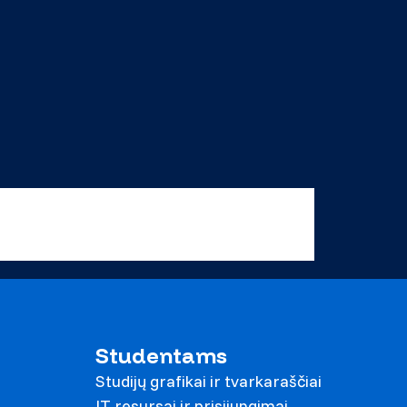
Studentams
Studijų grafikai ir tvarkaraščiai
IT resursai ir prisijungimai