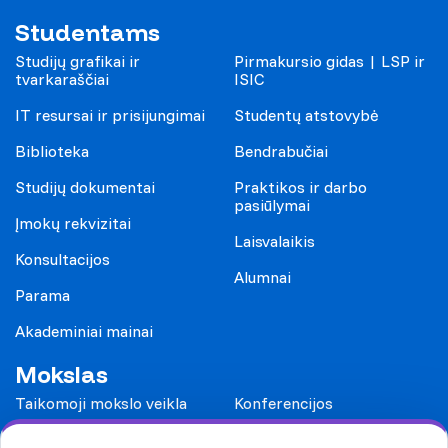
Studentams
Studijų grafikai ir
Pirmakursio gidas | LSP ir
tvarkaraščiai
ISIC
IT resursai ir prisijungimai
Studentų atstovybė
Biblioteka
Bendrabučiai
Studijų dokumentai
Praktikos ir darbo
pasiūlymai
Įmokų rekvizitai
Laisvalaikis
Konsultacijos
Alumnai
Parama
Akademiniai mainai
Mokslas
Taikomoji mokslo veikla
Konferencijos
Leidiniai