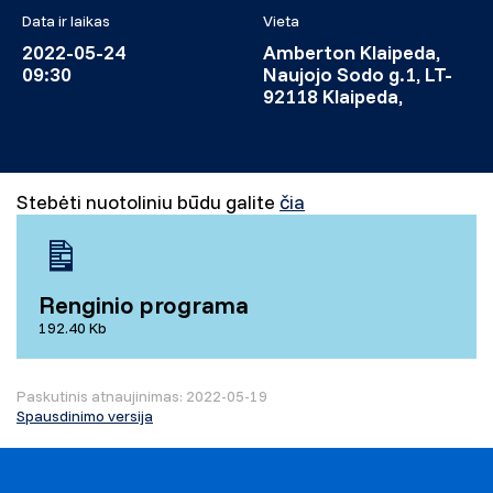
Data ir laikas
Vieta
2022-05-24
Amberton Klaipeda,
09:30
Naujojo Sodo g.1, LT-
92118 Klaipeda,
Stebėti nuotoliniu būdu galite
čia
Renginio programa
192.40 Kb
Paskutinis atnaujinimas: 2022-05-19
Spausdinimo versija