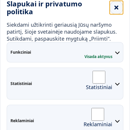
Slapukai ir privatumo
Mokykloms
politika
Visuomenei ir verslui
Siekdami užtikrinti geriausią Jūsų naršymo
Mokymai ir konsultavimas
Karjera
patirtį, šioje svetainėje naudojame slapukus.
Sutikdami, paspauskite mygtuką „Priimti“.
Partnerystės
Kontaktai
Funkciniai
Visada aktyvus
Administracija
Studentų atstovybė
Fakultetai
Rekvizitai
Statistiniai
Statistiniai
Prisijungimai
Moodle
El. paštas
EDINA
Pasirengimas ekstremaliai
Reklaminiai
Reklaminiai
situacijai