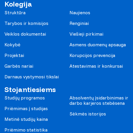
Kolegija
Struktūra
Naujienos
Tarybos ir komisijos
Renginiai
Veiklos dokumentai
Viešieji pirkimai
Kokybė
Asmens duomenų apsauga
Projektai
Korupcijos prevencija
Garbės nariai
Atestavimas ir konkursai
Darnaus vystymosi tikslai
Stojantiesiems
Studijų programos
Absolventų įsidarbinimas ir
darbo karjeros stebėsena
Priėmimas į studijas
Sėkmės istorijos
Metinė studijų kaina
Priėmimo statistika