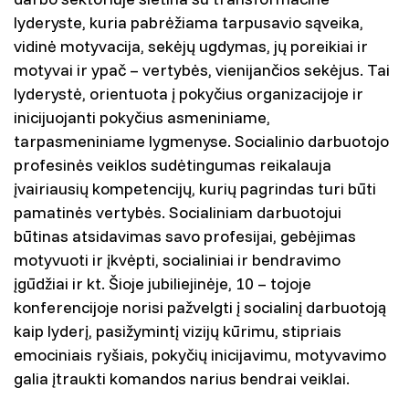
lyderyste, kuria pabrėžiama tarpusavio sąveika,
vidinė motyvacija, sekėjų ugdymas, jų poreikiai ir
motyvai ir ypač – vertybės, vienijančios sekėjus. Tai
lyderystė, orientuota į pokyčius organizacijoje ir
inicijuojanti pokyčius asmeniniame,
tarpasmeniniame lygmenyse. Socialinio darbuotojo
profesinės veiklos sudėtingumas reikalauja
įvairiausių kompetencijų, kurių pagrindas turi būti
pamatinės vertybės. Socialiniam darbuotojui
būtinas atsidavimas savo profesijai, gebėjimas
motyvuoti ir įkvėpti, socialiniai ir bendravimo
įgūdžiai ir kt. Šioje jubiliejinėje, 10 – tojoje
konferencijoje norisi pažvelgti į socialinį darbuotoją
kaip lyderį, pasižymintį vizijų kūrimu, stipriais
emociniais ryšiais, pokyčių inicijavimu, motyvavimo
galia įtraukti komandos narius bendrai veiklai.