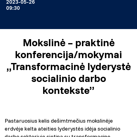
2023-05-26
09:30
Mokslinė – praktinė
konferencija/mokymai
„Transformacinė lyderystė
socialinio darbo
kontekste”
Pastaruosius kelis dešimtmečius mokslinėje
erdvėje kelta ateities lyderystės idėja socialinio
darbo sektoriuje sietina su transformacine