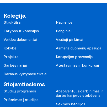
Kolegija
Struktūra
Naujienos
Tarybos ir komisijos
Renginiai
Veiklos dokumentai
Viešieji pirkimai
Kokybė
Asmens duomenų apsauga
Projektai
Korupcijos prevencija
Garbės nariai
Atestavimas ir konkursai
Darnaus vystymosi tikslai
Stojantiesiems
Studijų programos
Absolventų įsidarbinimas ir
darbo karjeros stebėsena
Priėmimas į studijas
Sėkmės istorijos