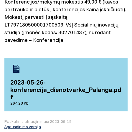
Konferencijos/mokymų mokestis 49,00 € (kavos
pertrauka ir pietūs į konferencijos kainą įskaičiuoti).
Mokestį pervesti į sąskaitą
LT797180500001700509, VšĮ Socialinių inovacijų
studija (įmonės kodas: 302701437), nurodant
pavedime – Konferencija.
2023-05-26-
konferencija_dienotvarke_Palanga.pd
f
294.28 Kb
Paskutinis atnaujinimas: 2023-05-18
Spausdinimo versija