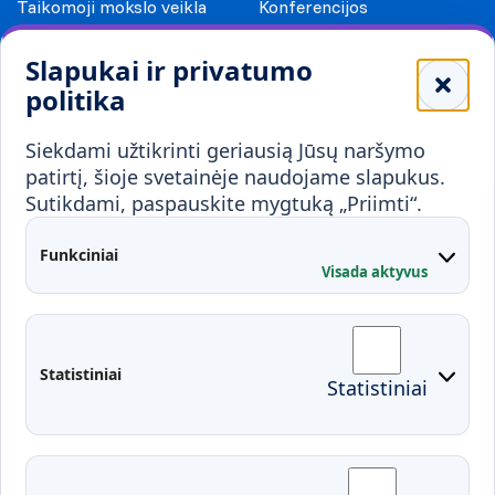
Taikomoji mokslo veikla
Konferencijos
Leidiniai
Slapukai ir privatumo
Mokykloms
politika
Visuomenei ir verslui
Siekdami užtikrinti geriausią Jūsų naršymo
Mokymai ir konsultavimas
Karjera
patirtį, šioje svetainėje naudojame slapukus.
Sutikdami, paspauskite mygtuką „Priimti“.
Partnerystės
Kontaktai
Funkciniai
Visada aktyvus
Administracija
Studentų atstovybė
Fakultetai
Rekvizitai
Statistiniai
Statistiniai
Prisijungimai
Moodle
El. paštas
EDINA