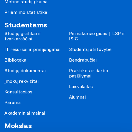
Metinė studijų kaina
Priėmimo statistika
Studentams
Studijų grafikai ir
Pirmakursio gidas | LSP ir
tvarkaraščiai
ISIC
IT resursai ir prisijungimai
Studentų atstovybė
Biblioteka
Bendrabučiai
Studijų dokumentai
Praktikos ir darbo
pasiūlymai
Įmokų rekvizitai
Laisvalaikis
Konsultacijos
Alumnai
Parama
Akademiniai mainai
Mokslas