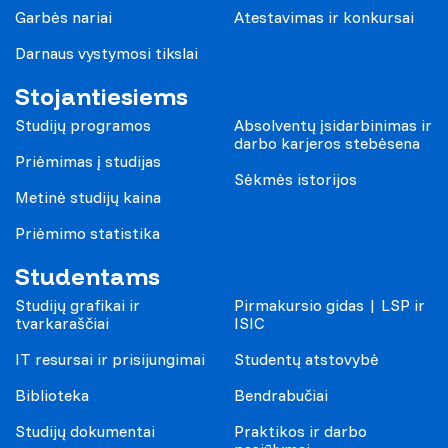
Garbės nariai
Atestavimas ir konkursai
Darnaus vystymosi tikslai
Stojantiesiems
Studijų programos
Absolventų įsidarbinimas ir
darbo karjeros stebėsena
Priėmimas į studijas
Sėkmės istorijos
Metinė studijų kaina
Priėmimo statistika
Studentams
Studijų grafikai ir
Pirmakursio gidas | LSP ir
tvarkaraščiai
ISIC
IT resursai ir prisijungimai
Studentų atstovybė
Biblioteka
Bendrabučiai
Studijų dokumentai
Praktikos ir darbo