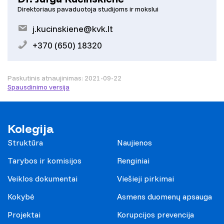
Direktoriaus pavaduotoja studijoms ir mokslui
j.kucinskiene@kvk.lt
+370 (650) 18320
Paskutinis atnaujinimas: 2021-09-22
Spausdinimo versija
Kolegija
Struktūra
Naujienos
Tarybos ir komisijos
Renginiai
Veiklos dokumentai
Viešieji pirkimai
Kokybė
Asmens duomenų apsauga
Projektai
Korupcijos prevencija