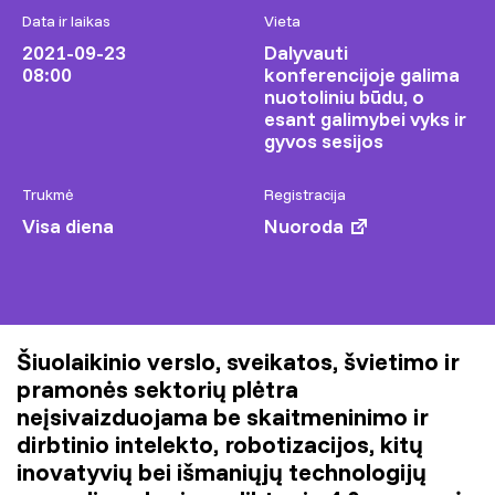
Data ir laikas
Vieta
2021-09-23
Dalyvauti
08:00
konferencijoje galima
nuotoliniu būdu, o
esant galimybei vyks ir
gyvos sesijos
Trukmė
Registracija
Visa diena
Nuoroda
Šiuolaikinio verslo, sveikatos, švietimo ir
pramonės sektorių plėtra
neįsivaizduojama be skaitmeninimo ir
dirbtinio intelekto, robotizacijos, kitų
inovatyvių bei išmaniųjų technologijų