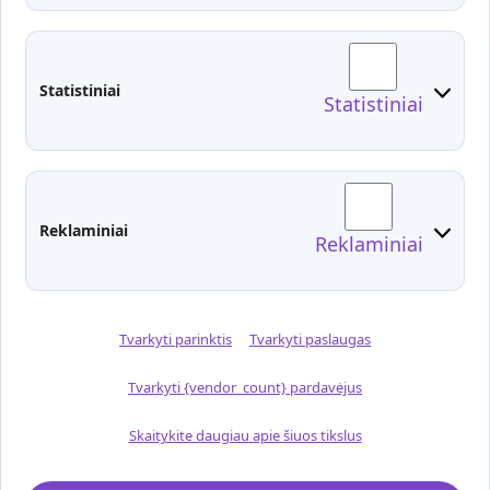
Administracija
Studentų atstovybė
Fakultetai
Rekvizitai
Statistiniai
Statistiniai
Prisijungimai
Moodle
El. paštas
EDINA
Pasirengimas ekstremaliai
Reklaminiai
Reklaminiai
situacijai
Tvarkyti parinktis
Tvarkyti paslaugas
Tvarkyti {vendor_count} pardavėjus
Skaitykite daugiau apie šiuos tikslus