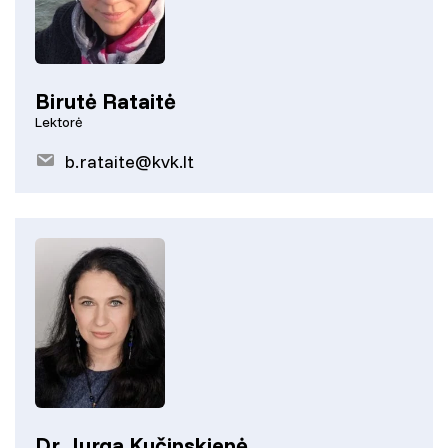
Birutė Rataitė
Lektorė
b.rataite@kvk.lt
Dr. Jurga Kučinskienė