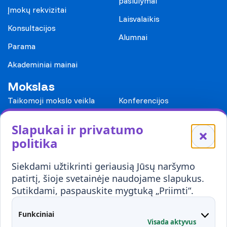
pasiūlymai
Įmokų rekvizitai
Laisvalaikis
Konsultacijos
Alumnai
Parama
Akademiniai mainai
Mokslas
Taikomoji mokslo veikla
Konferencijos
Leidiniai
Slapukai ir privatumo
Mokykloms
politika
Visuomenei ir verslui
Siekdami užtikrinti geriausią Jūsų naršymo
Mokymai ir konsultavimas
Karjera
patirtį, šioje svetainėje naudojame slapukus.
Sutikdami, paspauskite mygtuką „Priimti“.
Partnerystės
Kontaktai
Funkciniai
Visada aktyvus