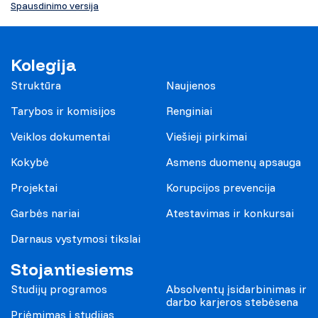
Spausdinimo versija
Kolegija
Struktūra
Naujienos
Tarybos ir komisijos
Renginiai
Veiklos dokumentai
Viešieji pirkimai
Kokybė
Asmens duomenų apsauga
Projektai
Korupcijos prevencija
Garbės nariai
Atestavimas ir konkursai
Darnaus vystymosi tikslai
Stojantiesiems
Studijų programos
Absolventų įsidarbinimas ir
darbo karjeros stebėsena
Priėmimas į studijas