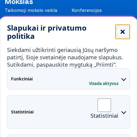
Mokslas
Taikomoji mokslo veikla
Konferencijos
Leidiniai
Slapukai ir privatumo
Mokykloms
politika
Visuomenei ir verslui
Siekdami užtikrinti geriausią Jūsų naršymo
Mokymai ir konsultavimas
Karjera
patirtį, šioje svetainėje naudojame slapukus.
Sutikdami, paspauskite mygtuką „Priimti“.
Partnerystės
Kontaktai
Funkciniai
Visada aktyvus
Administracija
Studentų atstovybė
Fakultetai
Rekvizitai
Statistiniai
Statistiniai
Prisijungimai
Moodle
El. paštas