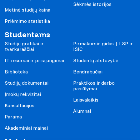
Sėkmės istorijos
Metinė studijų kaina
Priėmimo statistika
Studentams
Studijų grafikai ir
Pirmakursio gidas | LSP ir
tvarkaraščiai
ISIC
IT resursai ir prisijungimai
Studentų atstovybė
Biblioteka
Bendrabučiai
Studijų dokumentai
Praktikos ir darbo
pasiūlymai
Įmokų rekvizitai
Laisvalaikis
Konsultacijos
Alumnai
Parama
Akademiniai mainai