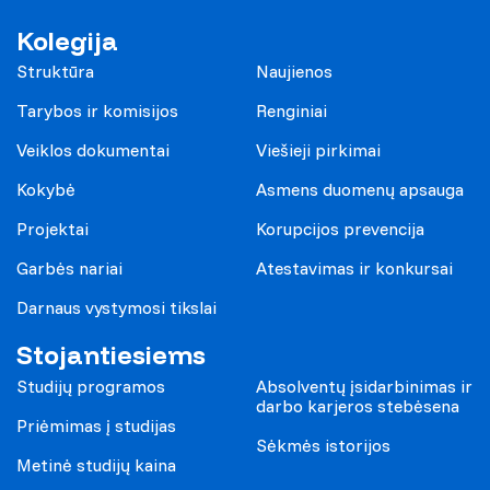
Kolegija
Struktūra
Naujienos
Tarybos ir komisijos
Renginiai
Veiklos dokumentai
Viešieji pirkimai
Kokybė
Asmens duomenų apsauga
Projektai
Korupcijos prevencija
Garbės nariai
Atestavimas ir konkursai
Darnaus vystymosi tikslai
Stojantiesiems
Studijų programos
Absolventų įsidarbinimas ir
darbo karjeros stebėsena
Priėmimas į studijas
Sėkmės istorijos
Metinė studijų kaina