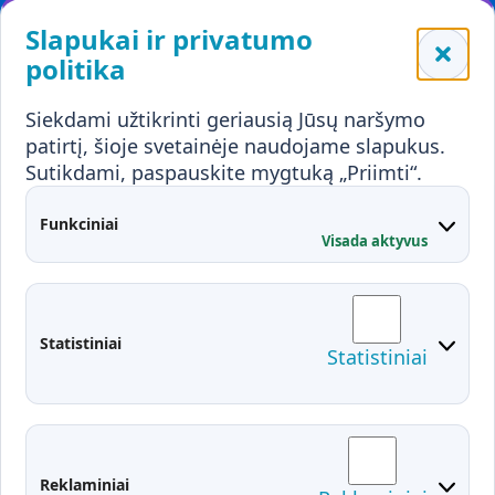
Leidiniai
Slapukai ir privatumo
Mokykloms
politika
Visuomenei ir verslui
Siekdami užtikrinti geriausią Jūsų naršymo
Mokymai ir konsultavimas
Karjera
patirtį, šioje svetainėje naudojame slapukus.
Sutikdami, paspauskite mygtuką „Priimti“.
Partnerystės
Kontaktai
Funkciniai
Visada aktyvus
Administracija
Studentų atstovybė
Fakultetai
Rekvizitai
Statistiniai
Statistiniai
Prisijungimai
Moodle
El. paštas
EDINA
Pasirengimas ekstremaliai
Reklaminiai