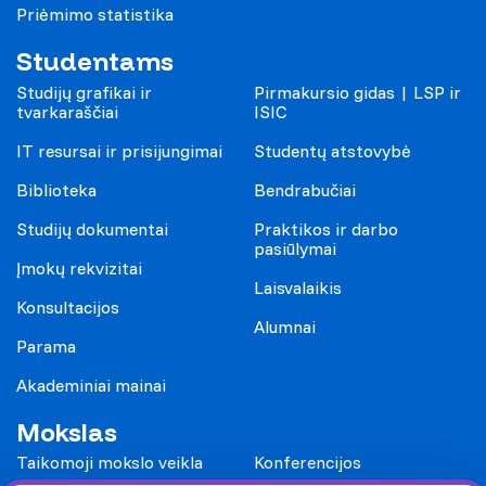
Priėmimo statistika
Studentams
Studijų grafikai ir
Pirmakursio gidas | LSP ir
tvarkaraščiai
ISIC
IT resursai ir prisijungimai
Studentų atstovybė
Biblioteka
Bendrabučiai
Studijų dokumentai
Praktikos ir darbo
pasiūlymai
Įmokų rekvizitai
Laisvalaikis
Konsultacijos
Alumnai
Parama
Akademiniai mainai
Mokslas
Taikomoji mokslo veikla
Konferencijos