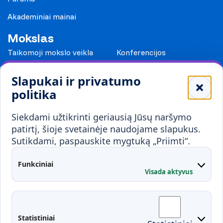
Akademiniai mainai
Mokslas
Taikomoji mokslo veikla
Konferencijos
Leidiniai
Slapukai ir privatumo
Mokykloms
politika
Visuomenei ir verslui
Siekdami užtikrinti geriausią Jūsų naršymo
Mokymai ir konsultavimas
Karjera
patirtį, šioje svetainėje naudojame slapukus.
Sutikdami, paspauskite mygtuką „Priimti“.
Partnerystės
Kontaktai
Funkciniai
Visada aktyvus
Administracija
Studentų atstovybė
Fakultetai
Rekvizitai
Statistiniai