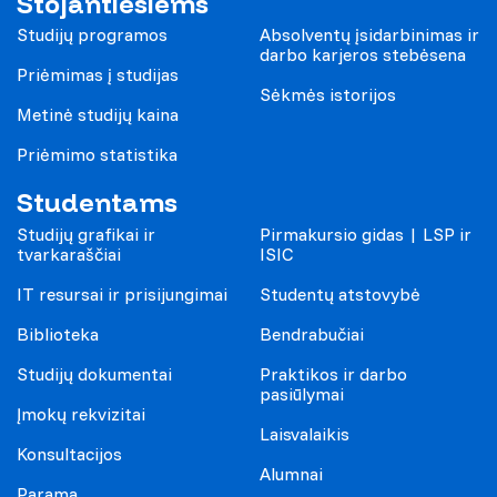
Stojantiesiems
Studijų programos
Absolventų įsidarbinimas ir
darbo karjeros stebėsena
Priėmimas į studijas
Sėkmės istorijos
Metinė studijų kaina
Priėmimo statistika
Studentams
Studijų grafikai ir
Pirmakursio gidas | LSP ir
tvarkaraščiai
ISIC
IT resursai ir prisijungimai
Studentų atstovybė
Biblioteka
Bendrabučiai
Studijų dokumentai
Praktikos ir darbo
pasiūlymai
Įmokų rekvizitai
Laisvalaikis
Konsultacijos
Alumnai
Parama