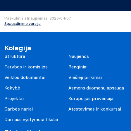
Paskutinis atnaujinimas: 2026-04-07
Spausdinimo versija
Kolegija
Struktūra
Naujienos
Tarybos ir komisijos
Renginiai
Veiklos dokumentai
Viešieji pirkimai
Kokybė
Asmens duomenų apsauga
Projektai
Korupcijos prevencija
Garbės nariai
Atestavimas ir konkursai
Darnaus vystymosi tikslai