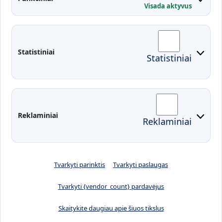
Visada aktyvus
Administracija
Studentų atstovybė
Fakultetai
Rekvizitai
Statistiniai
Statistiniai
Prisijungimai
Moodle
El. paštas
EDINA
Pasirengimas ekstremaliai
Reklaminiai
Reklaminiai
situacijai
Tvarkyti parinktis
Tvarkyti paslaugas
Tvarkyti {vendor_count} pardavėjus
Skaitykite daugiau apie šiuos tikslus