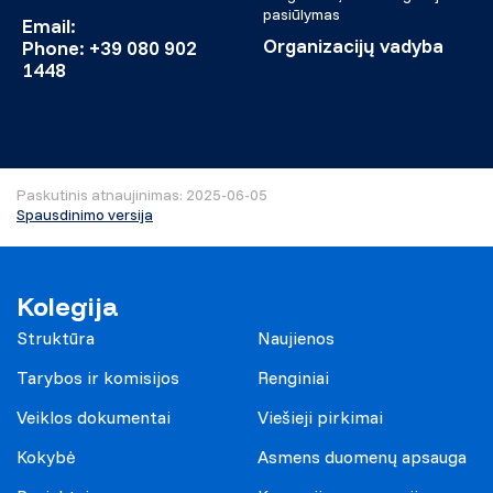
pasiūlymas
Email:
vitolla@lum.it
Organizacijų vadyba
Phone: +39 080 902
1448
Paskutinis atnaujinimas: 2025-06-05
Spausdinimo versija
Kolegija
Struktūra
Naujienos
Tarybos ir komisijos
Renginiai
Veiklos dokumentai
Viešieji pirkimai
Kokybė
Asmens duomenų apsauga