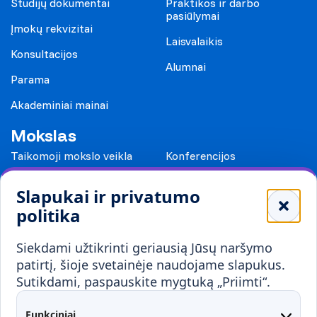
Studijų dokumentai
Praktikos ir darbo
pasiūlymai
Įmokų rekvizitai
Laisvalaikis
Konsultacijos
Alumnai
Parama
Akademiniai mainai
Mokslas
Taikomoji mokslo veikla
Konferencijos
Leidiniai
Slapukai ir privatumo
Mokykloms
politika
Visuomenei ir verslui
Siekdami užtikrinti geriausią Jūsų naršymo
Mokymai ir konsultavimas
Karjera
patirtį, šioje svetainėje naudojame slapukus.
Sutikdami, paspauskite mygtuką „Priimti“.
Partnerystės
Kontaktai
Funkciniai