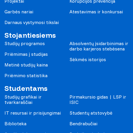
Projektai
Korupcijos prevencija
Garbės nariai
Atestavimas ir konkursai
Darnaus vystymosi tikslai
Stojantiesiems
Studijų programos
Absolventų įsidarbinimas ir
darbo karjeros stebėsena
Priėmimas į studijas
Sėkmės istorijos
Metinė studijų kaina
Priėmimo statistika
Studentams
Studijų grafikai ir
Pirmakursio gidas | LSP ir
tvarkaraščiai
ISIC
IT resursai ir prisijungimai
Studentų atstovybė
Biblioteka
Bendrabučiai