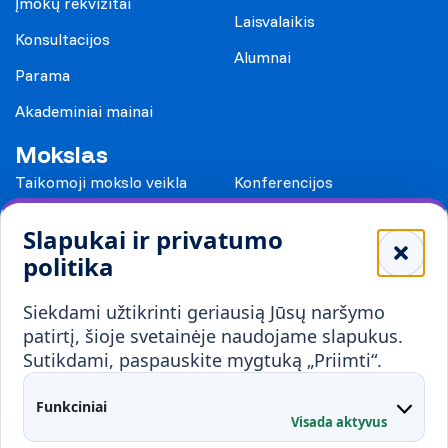
Įmokų rekvizitai
Laisvalaikis
Konsultacijos
Alumnai
Parama
Akademiniai mainai
Mokslas
Taikomoji mokslo veikla
Konferencijos
Leidiniai
Slapukai ir privatumo
Mokykloms
politika
Visuomenei ir verslui
Siekdami užtikrinti geriausią Jūsų naršymo
Mokymai ir konsultavimas
Karjera
patirtį, šioje svetainėje naudojame slapukus.
Sutikdami, paspauskite mygtuką „Priimti“.
Partnerystės
Kontaktai
Funkciniai
Visada aktyvus
Administracija
Studentų atstovybė