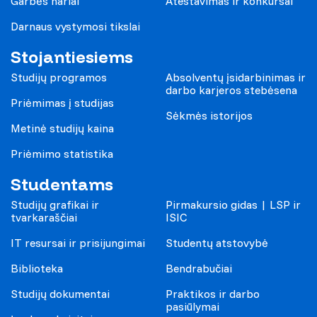
Garbės nariai
Atestavimas ir konkursai
Darnaus vystymosi tikslai
Stojantiesiems
Studijų programos
Absolventų įsidarbinimas ir
darbo karjeros stebėsena
Priėmimas į studijas
Sėkmės istorijos
Metinė studijų kaina
Priėmimo statistika
Studentams
Studijų grafikai ir
Pirmakursio gidas | LSP ir
tvarkaraščiai
ISIC
IT resursai ir prisijungimai
Studentų atstovybė
Biblioteka
Bendrabučiai
Studijų dokumentai
Praktikos ir darbo
pasiūlymai