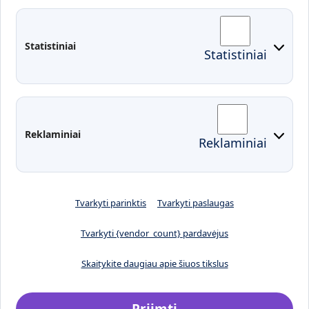
Fakultetai
Rekvizitai
Statistiniai
Statistiniai
Prisijungimai
Moodle
El. paštas
EDINA
Pasirengimas ekstremaliai
Reklaminiai
Reklaminiai
situacijai
Tvarkyti parinktis
Tvarkyti paslaugas
Tvarkyti {vendor_count} pardavėjus
Skaitykite daugiau apie šiuos tikslus
Priimti