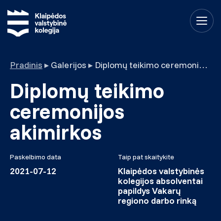
Pradinis
▸
Galerijos
▸
Diplomų teikimo ceremonijos akimirkos
Diplomų teikimo
ceremonijos
akimirkos
Paskelbimo data
Taip pat skaitykite
2021-07-12
Klaipėdos valstybinės
kolegijos absolventai
papildys Vakarų
regiono darbo rinką