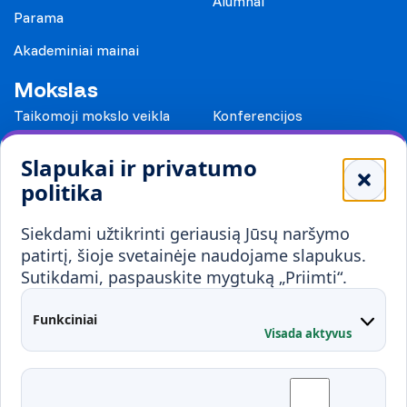
Alumnai
Parama
Akademiniai mainai
Mokslas
Taikomoji mokslo veikla
Konferencijos
Leidiniai
Slapukai ir privatumo
Mokykloms
politika
Visuomenei ir verslui
Siekdami užtikrinti geriausią Jūsų naršymo
Mokymai ir konsultavimas
Karjera
patirtį, šioje svetainėje naudojame slapukus.
Sutikdami, paspauskite mygtuką „Priimti“.
Partnerystės
Kontaktai
Funkciniai
Visada aktyvus
Administracija
Studentų atstovybė
Fakultetai
Rekvizitai