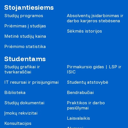
Stojantiesiems
Studijų programos
Absolventų įsidarbinimas ir
darbo karjeros stebėsena
Priėmimas į studijas
Sėkmės istorijos
Metinė studijų kaina
Priėmimo statistika
Studentams
Studijų grafikai ir
Pirmakursio gidas | LSP ir
tvarkaraščiai
ISIC
IT resursai ir prisijungimai
Studentų atstovybė
Biblioteka
Bendrabučiai
Studijų dokumentai
Praktikos ir darbo
pasiūlymai
Įmokų rekvizitai
Laisvalaikis
Konsultacijos